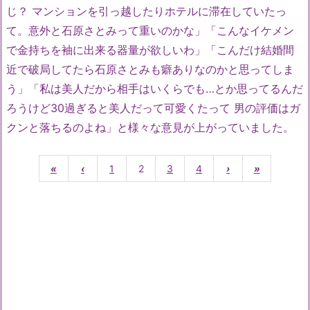
じ？ マンションを引っ越したりホテルに滞在していたっ
て。意外と石原さとみって重いのかな」「こんなイケメン
で金持ちを袖に出来る器量が欲しいわ」「こんだけ結婚間
近で破局してたら石原さとみも癖ありなのかと思ってしま
う」「私は美人だから相手はいくらでも…とか思ってるんだ
ろうけど30過ぎると美人だって可愛くたって 男の評価はガ
クンと落ちるのよね」と様々な意見が上がっていました。
«
‹
1
2
3
4
›
»