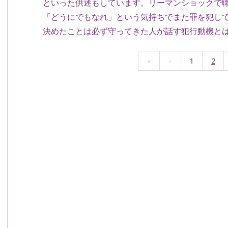
といった供述もしています。リーマンショックで
「どうにでもなれ」という気持ちでまた罪を犯し
決めたことは必ず守ってきた人が話す犯行動機と
«
‹
1
2