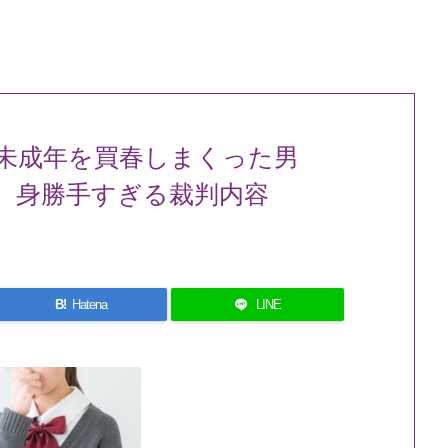
未成年を買春しまくった男
 身勝手すぎる裁判内容
B!
Hatena
LINE