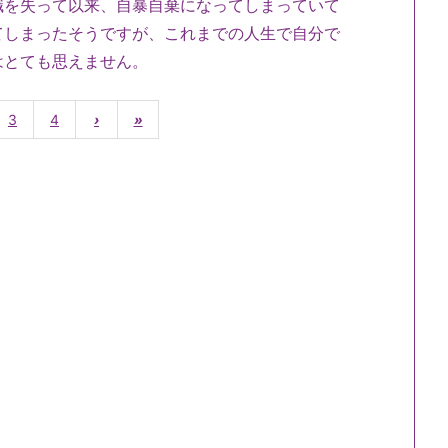
職を失って以来、自暴自棄になってしまっていて
てしまったそうですが、これまでの人生で自分で
はとても思えません。
3
4
›
»