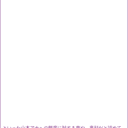
といった山本アナへの態度に対する声や、童顔だと認めて