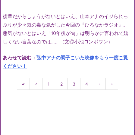
後輩だからしょうがないとはいえ、山本アナのイジられっ
ぷりが少々気の毒な気がした今回の『ひろなかラジオ』。
悪気がないとはいえ「10年後が旬」は明らかに言われて嬉
しくない言葉なのでは…。（文◎小池ロンポワン）
あわせて読む：
弘中アナの調子こいた映像をもう一度ご覧
ください！
«
‹
1
2
3
4
›
»