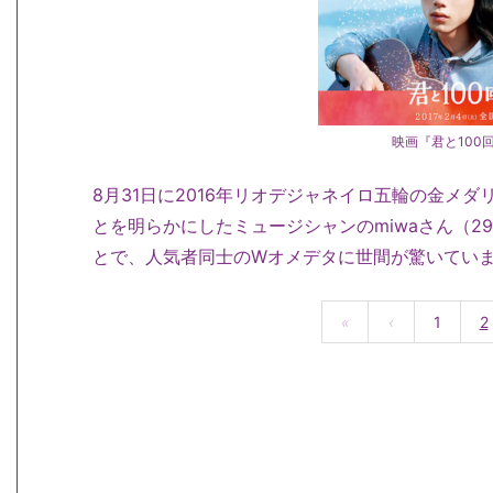
映画『君と100
8月31日に2016年リオデジャネイロ五輪の金メ
とを明らかにしたミュージシャンのmiwaさん（
とで、人気者同士のWオメデタに世間が驚いてい
«
‹
1
2