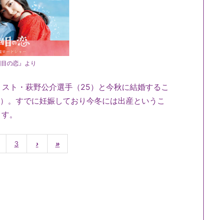
回目の恋』より
ダリスト・萩野公介選手（25）と今秋に結婚するこ
29）。すでに妊娠しており今冬には出産というこ
ます。
3
›
»