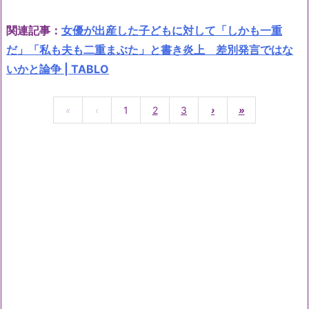
関連記事：
女優が出産した子どもに対して「しかも一重
だ」「私も夫も二重まぶた」と書き炎上 差別発言ではな
いかと論争 | TABLO
«
‹
1
2
3
›
»