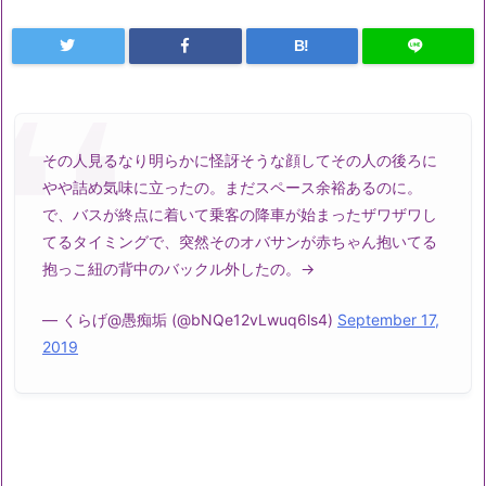
B!
その人見るなり明らかに怪訝そうな顔してその人の後ろに
やや詰め気味に立ったの。まだスペース余裕あるのに。
で、バスが終点に着いて乗客の降車が始まったザワザワし
てるタイミングで、突然そのオバサンが赤ちゃん抱いてる
抱っこ紐の背中のバックル外したの。→
— くらげ@愚痴垢 (@bNQe12vLwuq6ls4)
September 17,
2019