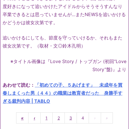
度好きになって追いかけたアイドルからそうそうすんなり
卒業できるとは思っていませんが…またNEWSを追いかける
かどうかは彼女次第です。
追いかけるにしても、節度を守っていけるか、それもまた
彼女次第です。（取材・文◎鈴木孔明）
※タイトル画像は『Love Story / トップガン (初回“Love
Story”盤)』より
あわせて読む：
「初めての子、５あげます」 未成年を買
春しまくった男（４４）の職業は教育者だった 身勝手す
ぎる裁判内容 | TABLO
«
‹
1
2
3
4
›
»