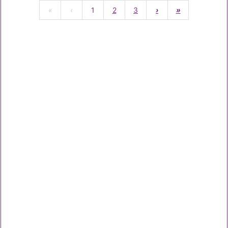
«
‹
1
2
3
›
»