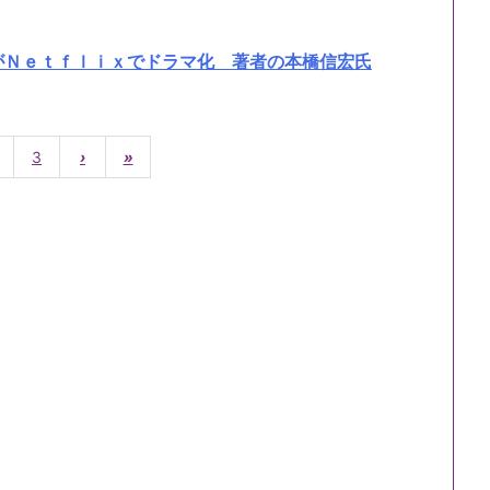
がＮｅｔｆｌｉｘでドラマ化 著者の本橋信宏氏
3
›
»