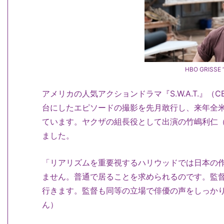
HBO GRISSE 
アメリカの人気アクションドラマ『S.W.A.T.』
台にしたエピソードの撮影を先月敢行し、来年全
ています。ヤクザの組長役として出演の竹嶋利仁（
ました。
「リアリズムを重要視するハリウッドでは日本の
ません。普通で居ることを求められるのです。監
行きます。監督も同等の立場で俳優の声をしっか
ん）