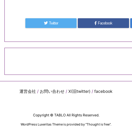
Twitter
Facebook
運営会社
/
お問い合わせ
/
X(旧twitter)
/
facebook
Copyright ©
TABLO
All Rights Reserved.
WordPress Luxeritas Theme is provided by "
Thought is free
".