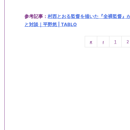
参考記事：
村西とおる監督を描いた『全裸監督』
と対談｜平野悠 | TABLO
«
‹
1
2