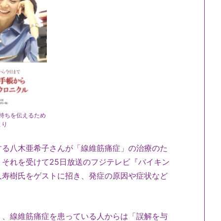
持ちを伝えるため
より
する八木亜希子さんが「線維筋痛症」の治療のた
それを受けて25日放送のフジテレビ『バイキン
久寿樹氏をゲストに招き、発症の原因や症状など
り、線維筋痛症を患っている人からは「誤解を与