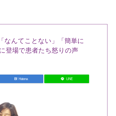
「なんてことない」「簡単に
に登場で患者たち怒りの声
B!
Hatena
LINE