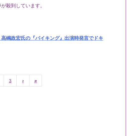
声が殺到しています。
 高嶋政宏氏の『バイキング』出演時発言でドキ
3
›
»