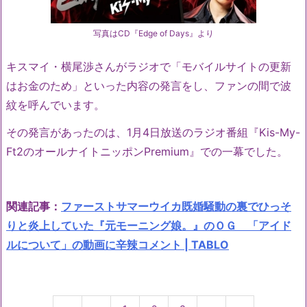
写真はCD『Edge of Days』より
キスマイ・横尾渉さんがラジオで「モバイルサイトの更新
はお金のため」といった内容の発言をし、ファンの間で波
紋を呼んでいます。
その発言があったのは、
1
月
4
日放送のラジオ番組『
Kis-My-
Ft2
のオールナイトニッポン
Premium
』での一幕でした。
関連記事：
ファーストサマーウイカ既婚騒動の裏でひっそ
りと炎上していた『元モーニング娘。』のＯＧ 「アイド
ルについて」の動画に辛辣コメント | TABLO