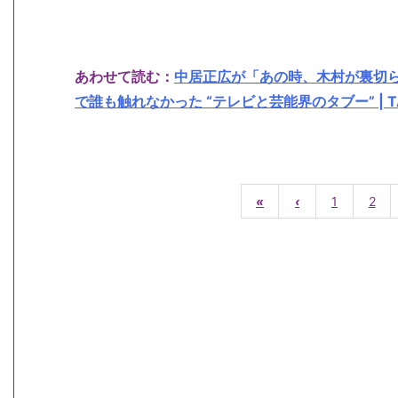
あわせて読む：
中居正広が「あの時、木村が裏切
で誰も触れなかった “テレビと芸能界のタブー” | T
«
‹
1
2