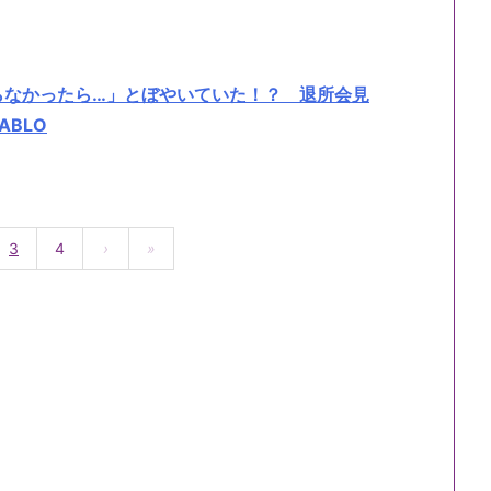
らなかったら…」とぼやいていた！？ 退所会見
ABLO
3
4
›
»