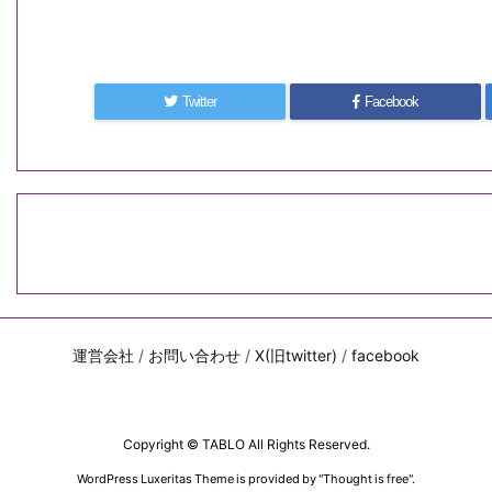
Twitter
Facebook
運営会社
/
お問い合わせ
/
X(旧twitter)
/
facebook
Copyright ©
TABLO
All Rights Reserved.
WordPress Luxeritas Theme is provided by "
Thought is free
".