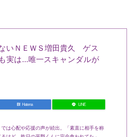
ないＮＥＷＳ増田貴久 ゲス
も実は…唯一スキャンダルが
B!
Hatena
LINE
トでは心配や応援の声が続出。「素直に相手を称
てるけど、昨日の平野くんに完全食われてた」