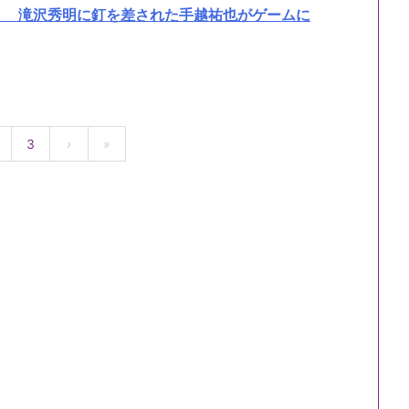
」 滝沢秀明に釘を差された手越祐也がゲームに
3
›
»