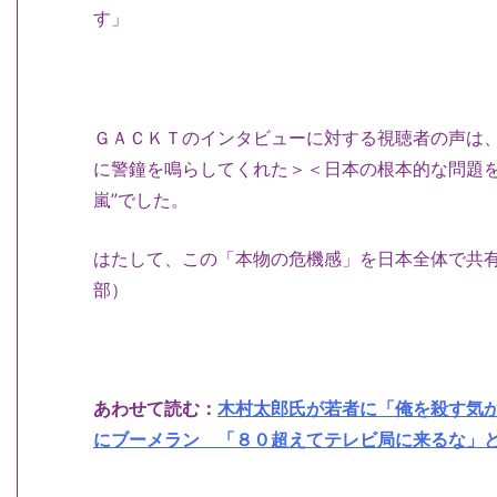
す」
ＧＡＣＫＴのインタビューに対する視聴者の声は
に警鐘を鳴らしてくれた＞＜日本の根本的な問題を
嵐”でした。
はたして、この「本物の危機感」を日本全体で共
部）
あわせて読む：
木村太郎氏が若者に「俺を殺す気
にブーメラン 「８０超えてテレビ局に来るな」と古市