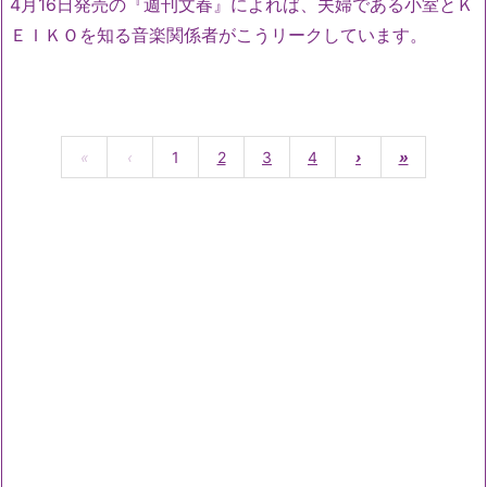
4月16日発売の『週刊文春』によれば、夫婦である小室とＫ
ＥＩＫＯを知る音楽関係者がこうリークしています。
«
‹
1
2
3
4
›
»