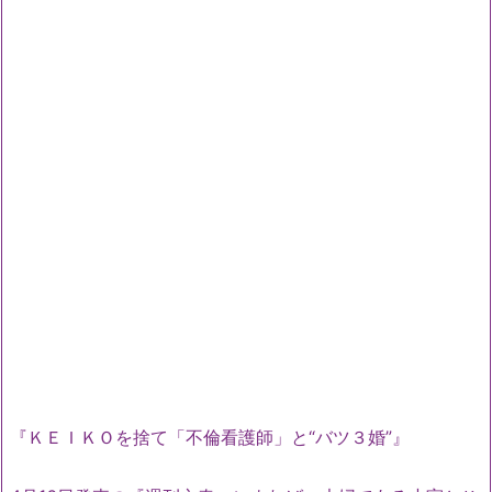
『ＫＥＩＫＯを捨て「不倫看護師」と“バツ３婚”』