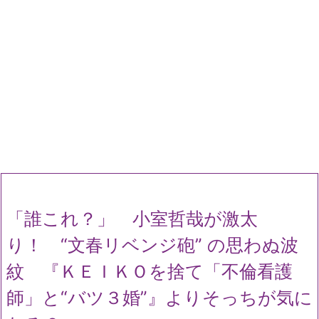
「誰これ？」 小室哲哉が激太
り！ “文春リベンジ砲” の思わぬ波
紋 『ＫＥＩＫＯを捨て「不倫看護
師」と“バツ３婚”』よりそっちが気に