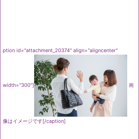
ption id="attachment_20374" align="aligncenter"
width="300"]
画
像はイメージです[/caption]