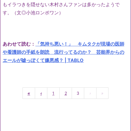
もイラつきを隠せない木村さんファンは多かったようで
す。（文◎小池ロンポワン）
あわせて読む：
「気持ち悪い！」 キムタクが現場の医師
や看護師の手紙を朗読 流行ってるのか？ 芸能界からの
エールが嘘っぽくて嫌悪感？ | TABLO
«
‹
1
2
3
›
»