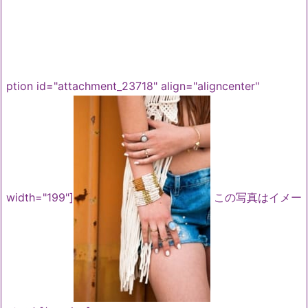
ption id="attachment_23718" align="aligncenter"
width="199"]
この写真はイメー