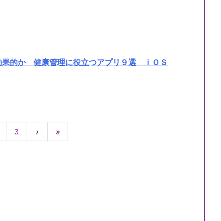
。
効果的か 健康管理に役立つアプリ９選 ｉＯＳ
3
›
»