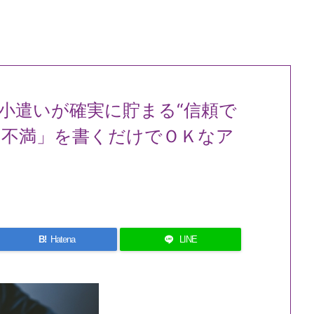
小遣いが確実に貯まる“信頼で
の不満」を書くだけでＯＫなア
B!
Hatena
LINE