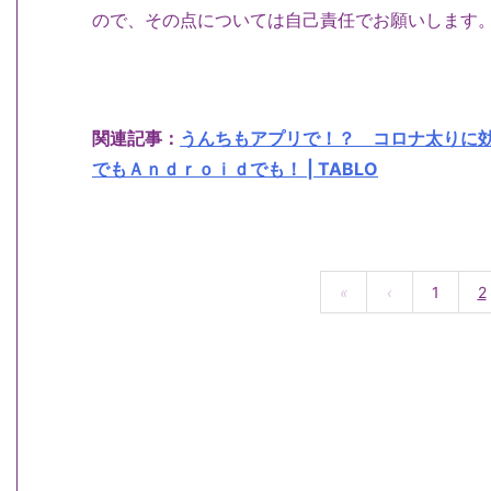
ので、その点については自己責任でお願いします
関連記事：
うんちもアプリで！？ コロナ太りに
でもＡｎｄｒｏｉｄでも！ | TABLO
«
‹
1
2