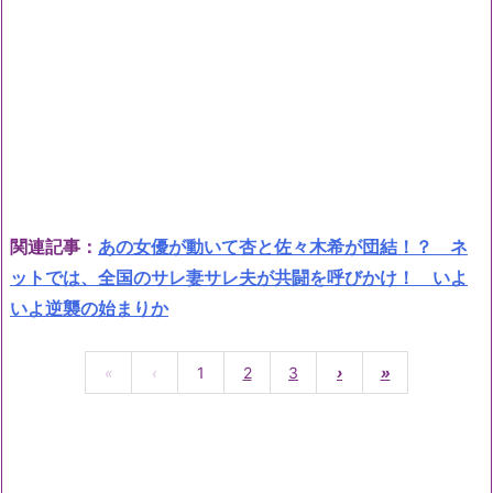
関連記事：
あの女優が動いて杏と佐々木希が団結！？ ネ
ットでは、全国のサレ妻サレ夫が共闘を呼びかけ！ いよ
いよ逆襲の始まりか
«
‹
1
2
3
›
»