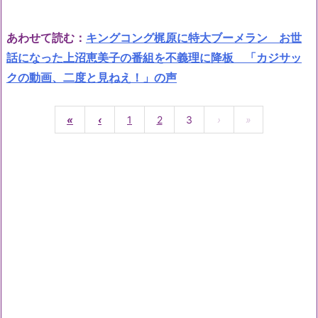
あわせて読む：
キングコング梶原に特大ブーメラン お世
話になった上沼恵美子の番組を不義理に降板 「カジサッ
クの動画、二度と見ねえ！」の声
«
‹
1
2
3
›
»