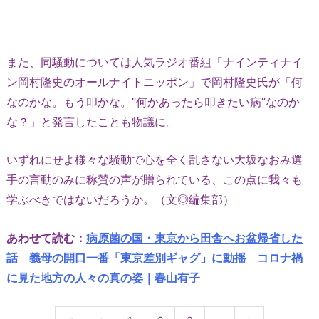
また、同騒動については人気ラジオ番組「ナインティナイ
ン岡村隆史のオールナイトニッポン」で岡村隆史氏が「何
なのかな。もう叩かな。”何かあったら叩きたい病”なのか
な？」と発言したことも物議に。
いずれにせよ様々な騒動で心を全く乱さない大坂なおみ選
手の言動のみに称賛の声が贈られている、この点に我々も
学ぶべきではないだろうか。（文◎編集部）
あわせて読む：
病原菌の国・東京から田舎へお盆帰省した
話 義母の開口一番「東京差別ギャグ」に動揺 コロナ禍
に見た地方の人々の真の姿｜春山有子