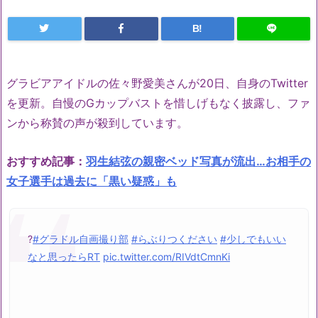
B!
グラビアアイドルの佐々野愛美さんが20日、自身のTwitter
を更新。自慢のGカップバストを惜しげもなく披露し、ファ
ンから称賛の声が殺到しています。
おすすめ記事：
羽生結弦の親密ベッド写真が流出…お相手の
女子選手は過去に「黒い疑惑」も
?
#グラドル自画撮り部
#らぶりつください
#少しでもいい
なと思ったらRT
pic.twitter.com/RIVdtCmnKi