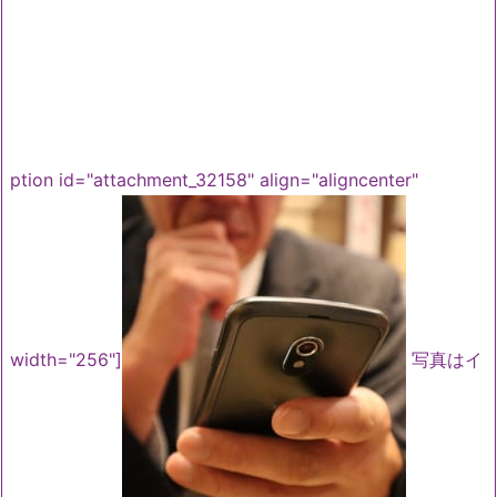
ption id="attachment_32158" align="aligncenter"
width="256"]
写真はイ