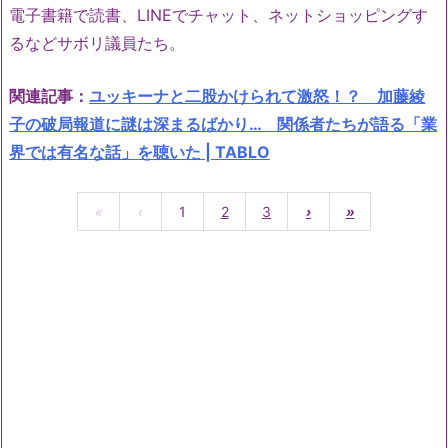
電子書籍で読書、LINEでチャット、ネットショッピングす
るなどサボリ議員たち。
関連記事：
ユッキーナと二股かけられて激怒！？ 加藤綾
子の破局報道に謎は深まるばかり… 関係者たちが語る「業
界では有名な話」を聴いた | TABLO
«
‹
1
2
3
›
»