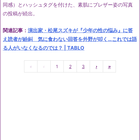
同感）とハッシュタグを付けた、素肌にブレザー姿の写真
の投稿が続出。
関連記事：
演出家・松尾スズキが『少年の性の悩み』に答
え読者が紛糾 気に食わない回答を外野が叩く…これでは語
る人がいなくなるのでは？ | TABLO
«
‹
1
2
3
›
»