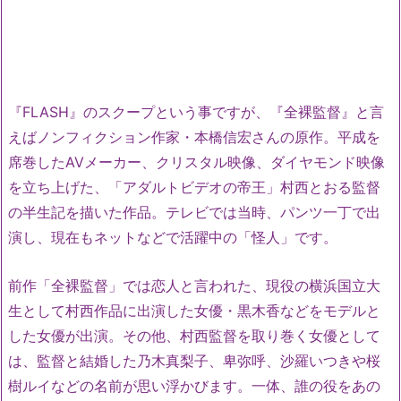
『FLASH』のスクープという事ですが、『全裸監督』と言
えばノンフィクション作家・本橋信宏さんの原作。平成を
席巻したAVメーカー、クリスタル映像、ダイヤモンド映像
を立ち上げた、「アダルトビデオの帝王」村西とおる監督
の半生記を描いた作品。テレビでは当時、パンツ一丁で出
演し、現在もネットなどで活躍中の「怪人」です。
前作「全裸監督」では恋人と言われた、現役の横浜国立大
生として村西作品に出演した女優・黒木香などをモデルと
した女優が出演。その他、村西監督を取り巻く女優として
は、監督と結婚した乃木真梨子、卑弥呼、沙羅いつきや桜
樹ルイなどの名前が思い浮かびます。一体、誰の役をあの