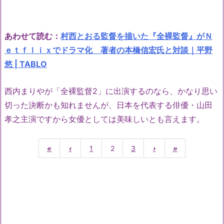
あわせて読む：
村西とおる監督を描いた『全裸監督』がＮ
ｅｔｆｌｉｘでドラマ化 著者の本橋信宏氏と対談｜平野
悠 | TABLO
西内まりやが「全裸監督2」に出演するのなら、かなり思い
切った決断かも知れませんが、日本を代表する俳優・山田
孝之主演ですから女優としては美味しいとも言えます。
«
‹
1
2
3
›
»