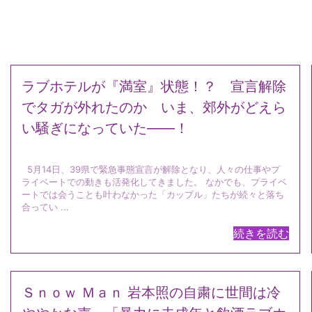
ラブホテルが『満室』状態！？ 宣言解除
でタガが外れたのか いま、郊外がどえら
い騒ぎになっていた――！
5月14日、39県で緊急事態宣言が解除となり、人々の仕事やプ
ライベートでの動きも活発化してきました。 なかでも、プライベ
ートでは会うことも叶わなかった「カップル」たちが続々と落ち
合ってい ...
続きを読む
Ｓｎｏｗ Ｍａｎ 岩本照の自粛に世間は冷