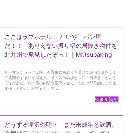
ここはラブホテル！？ いや、パン屋
だ！！ ありえない振り幅の居抜き物件を
北九州で発見したぞっ！｜Mr.tsubaking
リーマンショック以降、不景気のあおりを受けて設備投資を安く
抑え開業する店が増えた。その方法のひとつに「居抜き」という
方法がある。前の店の内装や設備を全て、または部分的にそのま
ま使うものだ。経営者として ...
続きを読む
どうする滝沢秀明？ また未成年と飲酒、