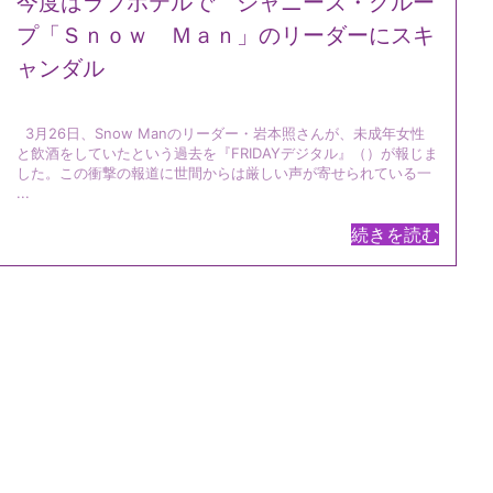
今度はラブホテルで ジャニーズ・グルー
プ「Ｓｎｏｗ Ｍａｎ」のリーダーにスキ
ャンダル
3月26日、Snow Manのリーダー・岩本照さんが、未成年女性
と飲酒をしていたという過去を『FRIDAYデジタル』（）が報じま
した。この衝撃の報道に世間からは厳しい声が寄せられている一
...
続きを読む