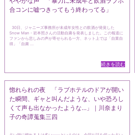
ややかな声 「暴力に未成年と飲酒ラブホ
合コンに嘘つきってもう終わってる」
30日、ジャニーズ事務所が未成年女性との飲酒が発覚した
Snow Man・岩本照さんの活動自粛を発表しました。この報道に
ファンから悲しみの声が寄せられる一方、ネット上では「自業自
得」「自粛 ...
続きを読む
惚れられの夜 「ラブホテルのドアが開い
た瞬間、ギャと叫んだような、いや恐ろし
くて声も出なかったような…」｜川奈まり
子の奇譚蒐集三四
占い師に惚れる人は多い――というのは、今回お話を伺った占い