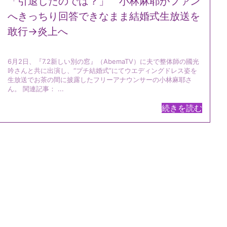
「引退したのでは？」 小林麻耶がファン
へきっちり回答できなまま結婚式生放送を
敢行→炎上へ
6月2日、『7.2新しい別の窓』（AbemaTV）に夫で整体師の國光
吟さんと共に出演し、“プチ結婚式”にてウエディングドレス姿を
生放送でお茶の間に披露したフリーアナウンサーの小林麻耶さ
ん。 関連記事： ...
続きを読む