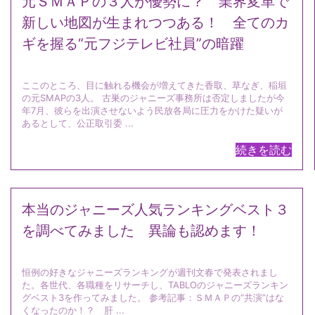
元ＳＭＡＰの３人が優勢に？ 業界変革で
新しい地図が生まれつつある！ 全てのカ
ギを握る“元フジテレビ社員”の暗躍
ここのところ、目に触れる機会が増えてきた香取、草なぎ、稲垣
の元SMAPの3人。 古巣のジャニーズ事務所は否定しましたが今
年7月、彼らを出演させないよう民放各局に圧力をかけた疑いが
あるとして、公正取引委 ...
続きを読む
本当のジャニーズ人気ランキングベスト３
を調べてみました 異論も認めます！
恒例の好きなジャニーズランキングが週刊文春で発表されまし
た。各世代、各職種をリサーチし、TABLOのジャニーズランキン
グベスト3を作ってみました。 参考記事：ＳＭＡＰの“共演”はな
くなったのか！？ 肝 ...