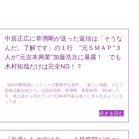
中居正広に草彅剛が送った返信は「そうな
んだ。了解です」の１行 “元ＳＭＡＰ”３
人が“元吉本興業”加藤浩次に暴露！ でも
木村拓哉だけは完全NG！？
SMAP解散後にジャニーズ事務所を退所、「新しい地図」として
芸能活動を続けている稲垣吾郎、草彅剛、香取慎吾。3年経った
今、地上波から消えていた元SMAP3名も徐々に見られるようにな
ってき ...
続きを読む