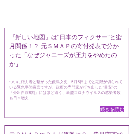
『新しい地図』は“日本のフィクサー”と蜜
月関係！？ 元ＳＭＡＰの寄付発表で分か
った「なぜジャニーズが圧力をやめたの
か」
ついに権力者と繋がった飯島女史 5月6日までと期限が切られて
いる緊急事態宣言ですが、政府の専門家が打ち出した“目安”の
「外出自粛8割」にはほど遠く、新型コロナウイルスの感染者数
も日々増え ...
続きを読む