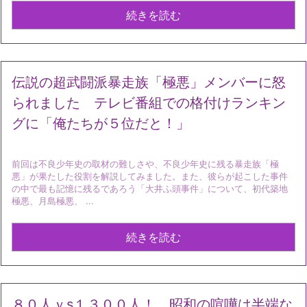
続きを読む
伝説の超武闘派暴走族「極悪」メンバーに怒
られました テレビ番組での格付けランキン
グに「俺たちが５位だと！」
前回は不良少年史の取材の難しさや、不良少年史に残る暴走族「極
悪」が果たした役割を解説してみました。また、彼らが起こした事件
の中で最も記憶に残るであろう「大井ふ頭事件」について、初代築地
極悪、月島極悪、 ...
続きを読む
８０人ｖs１３００人！ 昭和の喧嘩は半端な