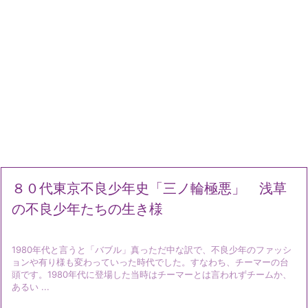
８０代東京不良少年史「三ノ輪極悪」 浅草
の不良少年たちの生き様
1980年代と言うと「バブル」真っただ中な訳で、不良少年のファッシ
ョンや有り様も変わっていった時代でした。すなわち、チーマーの台
頭です。1980年代に登場した当時はチーマーとは言われずチームか、
あるい ...