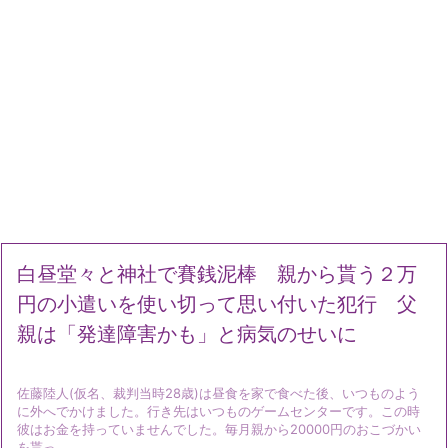
白昼堂々と神社で賽銭泥棒 親から貰う２万
円の小遣いを使い切って思い付いた犯行 父
親は「発達障害かも」と病気のせいに
佐藤陸人(仮名、裁判当時28歳)は昼食を家で食べた後、いつものよう
に外へでかけました。行き先はいつものゲームセンターです。この時
彼はお金を持っていませんでした。毎月親から20000円のおこづかい
を貰っ ...