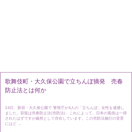
歌舞伎町・大久保公園で立ちんぼ摘発 売春
防止法とは何か
24日、新宿・大久保公園で 警視庁が4人の「立ちんぼ」女性を逮捕し
ました。容疑は売春防止法(売防法)。これによって、日本の風俗は一掃
されたはずですが厳然として存在しています。この売防法施行の背景
にはど ...