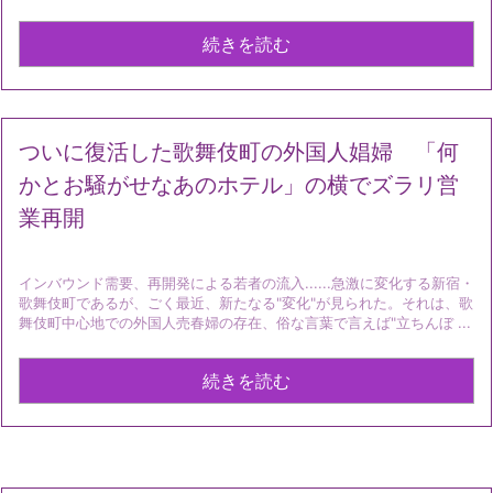
続きを読む
ついに復活した歌舞伎町の外国人娼婦 「何
かとお騒がせなあのホテル」の横でズラリ営
業再開
インバウンド需要、再開発による若者の流入......急激に変化する新宿・
歌舞伎町であるが、ごく最近、新たなる"変化"が見られた。それは、歌
舞伎町中心地での外国人売春婦の存在、俗な言葉で言えば"立ちんぼ ...
続きを読む