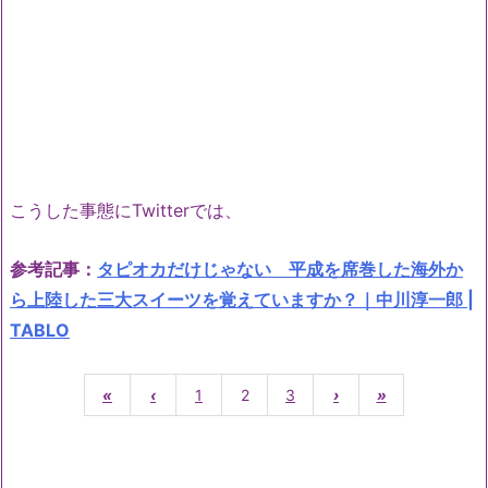
こうした事態にTwitterでは、
参考記事：
タピオカだけじゃない 平成を席巻した海外か
ら上陸した三大スイーツを覚えていますか？｜中川淳一郎 |
TABLO
«
‹
1
2
3
›
»