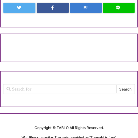
B!
Copyright ©
TABLO
All Rights Reserved.
WordPress Luxeritas Theme is provided by "
Thought is free
".