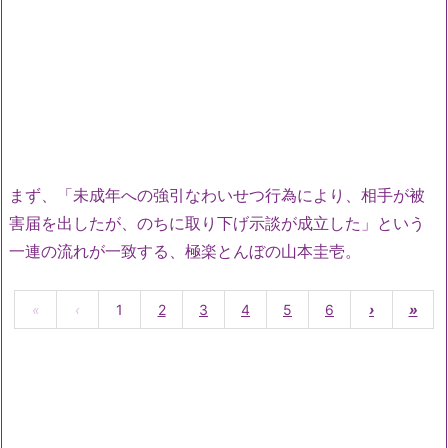
まず、「未成年への強引なわいせつ行為により、相手が被
害届を出したが、のちに取り下げ示談が成立した」という
一連の流れが一致する、極楽とんぼの山本圭壱。
«
‹
1
2
3
4
5
6
›
»