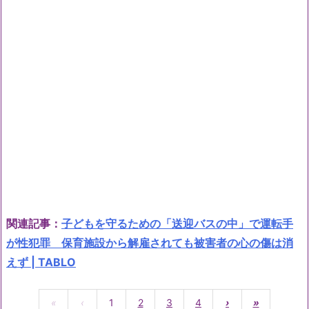
関連記事：
子どもを守るための「送迎バスの中」で運転手
が性犯罪 保育施設から解雇されても被害者の心の傷は消
えず | TABLO
«
‹
1
2
3
4
›
»