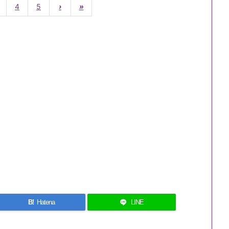
4
5
›
»
B!
Hatena
LINE