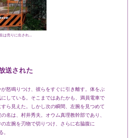
在は売りに出され…
放送された
かが怒鳴りつけ、彼らをすぐに引き離す。体をぶ
気にしている。そこまではあたかも、満員電車で
にすら見えた。しかし次の瞬間、左腕を見つめて
彼の名は、村井秀夫。オウム真理教幹部であり、
井の左腕を刃物で切りつけ、さらに右脇腹に
る。