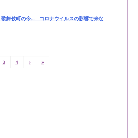
・歌舞伎町の今… コロナウイルスの影響で来な
3
4
›
»