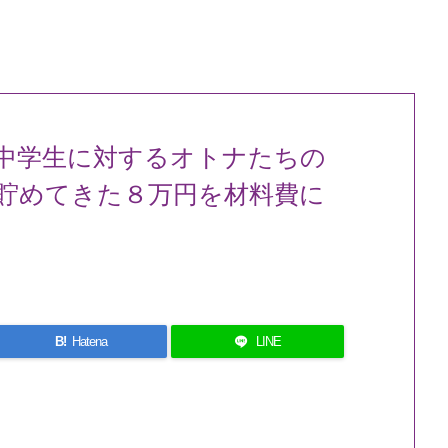
中学生に対するオトナたちの
貯めてきた８万円を材料費に
B!
Hatena
LINE