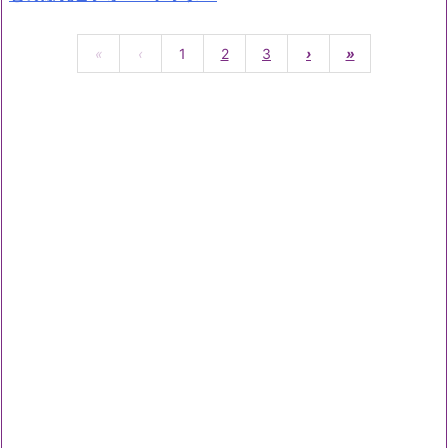
«
‹
1
2
3
›
»