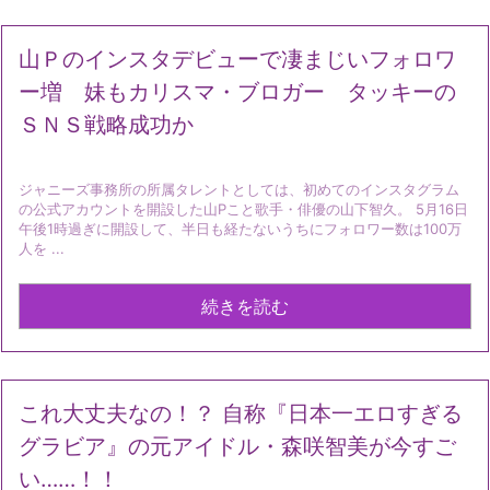
山Ｐのインスタデビューで凄まじいフォロワ
ー増 妹もカリスマ・ブロガー タッキーの
ＳＮＳ戦略成功か
ジャニーズ事務所の所属タレントとしては、初めてのインスタグラム
の公式アカウントを開設した山Pこと歌手・俳優の山下智久。 5月16日
午後1時過ぎに開設して、半日も経たないうちにフォロワー数は100万
人を ...
続きを読む
これ大丈夫なの！？ 自称『日本一エロすぎる
グラビア』の元アイドル・森咲智美が今すご
い……！！