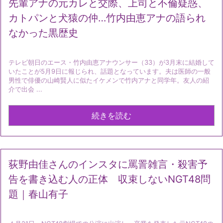
先輩アナの元カレと交際、上司と不倫疑惑、
カトパンと犬猿の仲…竹内由恵アナの語られ
なかった黒歴史
テレビ朝日のエース・竹内由恵アナウンサー（33）が3月末に結婚して
いたことが5月9日に報じられ、話題となっています。夫は医師の一般
男性で俳優の山崎賢人に似たイケメンで竹内アナと同学年。友人の紹
介で出会 ...
続きを読む
荻野由佳さんのインスタに罵詈雑言・殺害予
告を書き込む人の正体 収束しないNGT48問
題｜春山有子