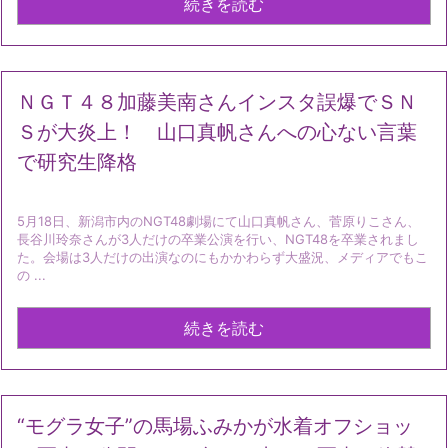
続きを読む
ＮＧＴ４８加藤美南さんインスタ誤爆でＳＮ
Ｓが大炎上！ 山口真帆さんへの心ない言葉
で研究生降格
5月18日、新潟市内のNGT48劇場にて山口真帆さん、菅原りこさん、
長谷川玲奈さんが3人だけの卒業公演を行い、NGT48を卒業されまし
た。会場は3人だけの出演なのにもかかわらず大盛況、メディアでもこ
の ...
続きを読む
“モグラ女子”の馬場ふみかが水着オフショッ