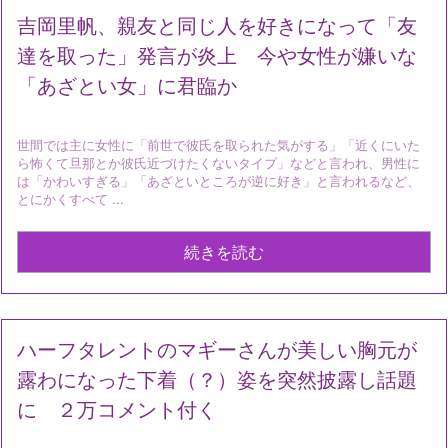
吉岡里帆、親友と同じ人を好きになって「友
達を取った」発言が炎上 今や女性が嫌いな
「あざとい女」に君臨か
世間では主に女性に「前世で彼氏を取られた気がする」「近くにいた
ら怖くて旦那とか彼氏近づけたくないタイプ」などと言われ、男性に
は「かわいすぎる」「あざといところが逆に好き」と言われるなど、
とにかくすべて ...
続きを読む
ハーフタレントのマギーさんが美しい胸元が
露わになった下着（？）姿を突然披露し話題
に ２万コメント付く