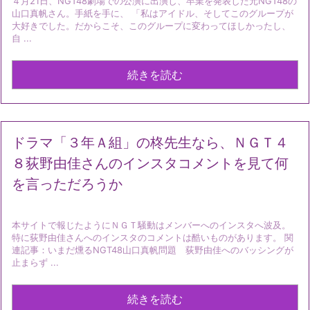
４月21日、NGT48劇場での公演に出演し、卒業を発表した元NGT48の
山口真帆さん。手紙を手に、 「私はアイドル、そしてこのグループが
大好きでした。だからこそ、このグループに変わってほしかったし、
自 ...
続きを読む
ドラマ「３年Ａ組」の柊先生なら、ＮＧＴ４
８荻野由佳さんのインスタコメントを見て何
を言っただろうか
本サイトで報じたようにＮＧＴ騒動はメンバーへのインスタへ波及。
特に荻野由佳さんへのインスタのコメントは酷いものがあります。 関
連記事：いまだ燻るNGT48山口真帆問題 荻野由佳へのバッシングが
止まらず ...
続きを読む