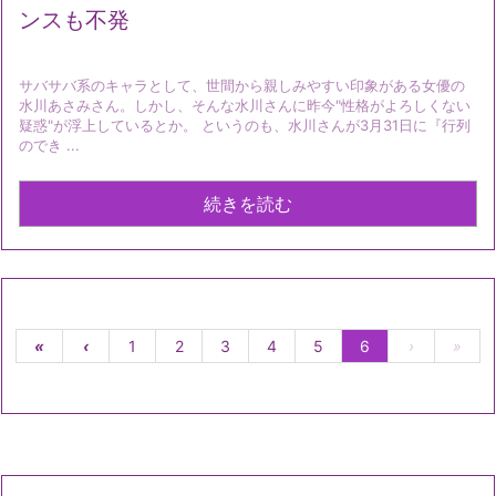
ンスも不発
サバサバ系のキャラとして、世間から親しみやすい印象がある女優の
水川あさみさん。しかし、そんな水川さんに昨今"性格がよろしくない
疑惑"が浮上しているとか。 というのも、水川さんが3月31日に『行列
のでき ...
続きを読む
«
‹
1
2
3
4
5
6
›
»