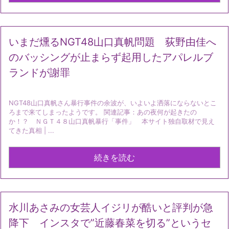
いまだ燻るNGT48山口真帆問題 荻野由佳へ
のバッシングが止まらず起用したアパレルブ
ランドが謝罪
NGT48山口真帆さん暴行事件の余波が、いよいよ洒落にならないとこ
ろまで来てしまったようです。 関連記事：あの夜何が起きたの
か！？ ＮＧＴ４８山口真帆暴行「事件」 本サイト独自取材で見え
てきた真相 | ...
続きを読む
水川あさみの女芸人イジリが酷いと評判が急
降下 インスタで”近藤春菜を切る”というセ