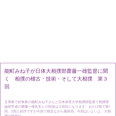
能町みね子が日体大相撲部齋藤一雄監督に聞
く 相撲の稽古・技術・そして大相撲 第３
回
文筆家で好角家の能町みね子さんと日本体育大学相撲部監督で相撲理
論研究者の齋藤一雄先生との対談は３回目になります。おかげ様で第1
回、2回と好評ですが今回で残念ながら最終回。今回はいよいよ、大相
撲の技術や ...