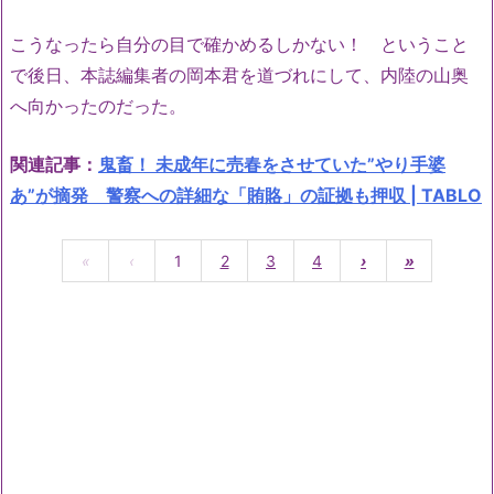
こうなったら自分の目で確かめるしかない！ ということ
で後日、本誌編集者の岡本君を道づれにして、内陸の山奥
へ向かったのだった。
関連記事：
鬼畜！ 未成年に売春をさせていた”やり手婆
あ”が摘発 警察への詳細な「賄賂」の証拠も押収 | TABLO
«
‹
1
2
3
4
›
»