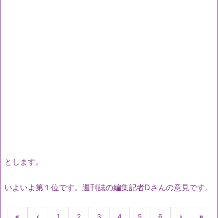
とします。
いよいよ第１位です。週刊誌の編集記者Dさんの意見です。
«
‹
1
2
3
4
5
6
›
»