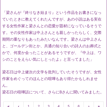
「梁さんが『終りなき始まり』という作品をお書きになっ
ていたときに教えてくれたんですが、あの小説はある実在
する女性作家と梁さんとの恋愛が題材になっているそうで
す。その女性作家は中上さんとも親しかったらしく、交際
期間の重なりもあったみたいなんです。梁さんは中上さん
と、ゴールデン街とか、共通の知り合いの詩人のお葬式と
かで、何度か会ったことがあるそうですが、『中上は、ワ
シのことをえらい気にしとったよ』と言ってました」
梁石日は中上健次の文学を批判していたそうですが、女性
作家をめぐってのほんとの喧嘩もあり得たかもしれませ
ん。
梁石日の喧嘩話について、さらにBさんに聞いてみました。
«
‹
1
2
3
4
5
6
›
»