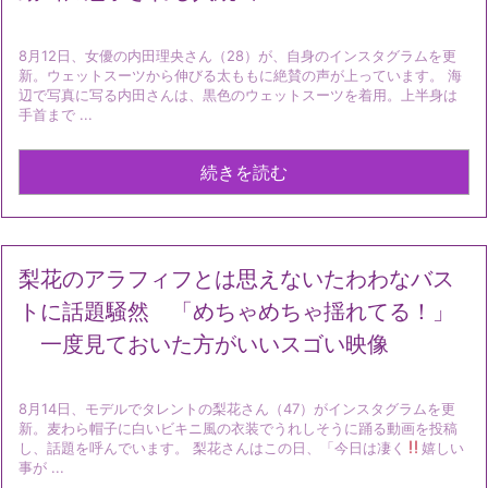
8月12日、女優の内田理央さん（28）が、自身のインスタグラムを更
新。ウェットスーツから伸びる太ももに絶賛の声が上っています。 海
辺で写真に写る内田さんは、黒色のウェットスーツを着用。上半身は
手首まで ...
続きを読む
梨花のアラフィフとは思えないたわわなバス
トに話題騒然 「めちゃめちゃ揺れてる！」
一度見ておいた方がいいスゴい映像
8月14日、モデルでタレントの梨花さん（47）がインスタグラムを更
新。麦わら帽子に白いビキニ風の衣装でうれしそうに踊る動画を投稿
し、話題を呼んでいます。 梨花さんはこの日、「今日は凄く
嬉しい
事が ...