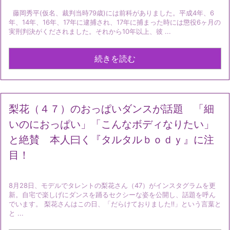
藤岡秀平(仮名、裁判当時79歳)には前科がありました。平成4年、6
年、14年、16年、17年に逮捕され、17年に捕まった時には懲役6ヶ月の
実刑判決がくだされました。それから10年以上、彼 ...
続きを読む
梨花（４７）のおっぱいダンスが話題 「細
いのにおっぱい」「こんなボディなりたい」
と絶賛 本人曰く『タルタルｂｏｄｙ』に注
目！
8月28日、モデルでタレントの梨花さん（47）がインスタグラムを更
新。自宅で楽しげにダンスを踊るセクシーな姿を公開し、話題を呼ん
でいます。 梨花さんはこの日、「だらけておりました‼︎」という言葉と
と ...