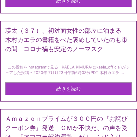
続きを読む
瑛太（３７）、初対面女性の部屋に泊まる
木村カエラの書籍をべた褒めしていたのも束
の間 コロナ禍も安定のノーマスク
この投稿をInstagramで見る KAELA KIMURA(@kaela_official)がシ
ェアした投稿 - 2020年 7月月23日午前6時03分PDT 木村カエラ ...
続きを読む
Ａｍａｚｏｎプライムが３００円の『お詫び
クーポン券』発送 ＣＭが不快だ、の声を受