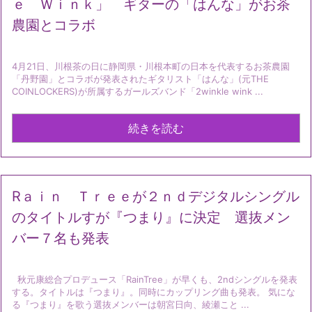
ｅ Ｗｉｎｋ」 ギターの「はんな」がお茶
農園とコラボ
4月21日、川根茶の日に静岡県・川根本町の日本を代表するお茶農園
「丹野園」とコラボが発表されたギタリスト「はんな」(元THE
COINLOCKERS)が所属するガールズバンド「2winkle wink ...
続きを読む
Rａｉｎ Ｔｒｅｅが２ｎｄデジタルシングル
のタイトルすが『つまり』に決定 選抜メン
バー７名も発表
秋元康総合プロデュース「RainTree」が早くも、2ndシングルを発表
する。タイトルは『つまり』。同時にカップリング曲も発表。 気にな
る『つまり』を歌う選抜メンバーは朝宮日向、綾瀬こと ...