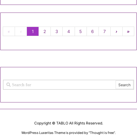
«
‹
1
2
3
4
5
6
7
›
»
Copyright ©
TABLO
All Rights Reserved.
WordPress Luxeritas Theme is provided by "
Thought is free
".