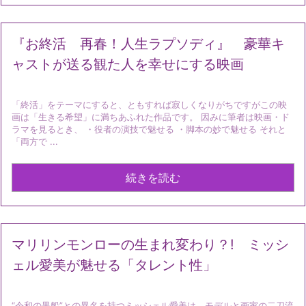
『お終活 再春！人生ラプソディ』 豪華キ
ャストが送る観た人を幸せにする映画
「終活」をテーマにすると、ともすれば寂しくなりがちですがこの映
画は「生きる希望」に満ちあふれた作品です。 因みに筆者は映画・ド
ラマを見るとき、 ・役者の演技で魅せる ・脚本の妙で魅せる それと
「両方で ...
続きを読む
マリリンモンローの生まれ変わり？! ミッシ
ェル愛美が魅せる「タレント性」
“令和の黒船”との異名を持つミッシェル愛美は、モデルと画家の二刀流