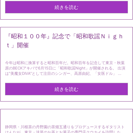
続きを読む
『昭和１００年』記念で「昭和歌謡Ｎｉｇｈ
ｔ」開催
今年は昭和に換算すると昭和百年だ。昭和百年を記念して東京・秋葉
原のBECKアキバで6月15日に「昭和歌謡Night」が開催される。 出演
は"美魔女DIVA"として注目のシンガー、高原由妃、「女医ドル」 ...
続きを読む
静岡県・川根茶の丹野園の茶畑五通りをプロデュースするギタリスト
はんなが、東京・浅草のお茶とお菓子の専門店クウカイを訪問した。