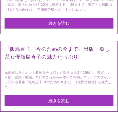
に加え、歌手の顔を3月22日に披露する。 25日まで、東京・人形町の
「(仮)TS cafe&bar」で開催の展示会「ミッシェル ...
続きを読む
『飯島直子 今のための今まで』出版 癒し
系女優飯島直子の魅力たっぷり
元祖癒し系タレント飯島直子（56）が誕生日の2月29日に、美容、更
年期、結婚・離婚、そしてこれから─ すべてを明かすライフスタイル
に関する著書「飯島直子 今のための今まで」（世界文化社）を発売し
た。 ...
続きを読む