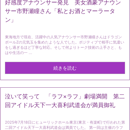
好感度アナウンサー発見 美女酒豪アナウン
サー市野瀬瞳さん「私とお酒とマーラータ
ン」
東海地方で現在、活躍中の人気アナウンサー市野瀬瞳さんはドラゴン
ボールZの元気玉を集めたような人でした。ポジティブで相手に気遣い
をし過ぎるほど丁寧な対応。そして何よりトーク技術の上手さと、も
はや生活の一 ...
続きを読む
泣いて笑って 「ラフ×ラフ」劇場満開 第二
回アイドル天下一大喜利武道会が満員御礼
2025年7月18日にヒューリックホール東京(東京・有楽町)で行われた第
二回アイドル天下一大喜利武道会は満員でした。 第一回は主催のラフ