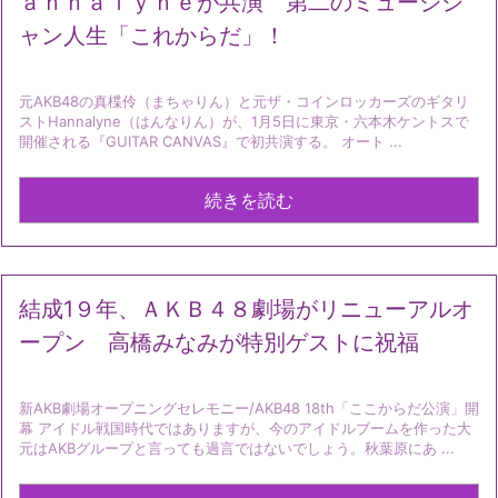
ａｎｎａｌｙｎｅが共演 第二のミュージシ
ャン人生「これからだ」！
元AKB48の真楪伶（まちゃりん）と元ザ・コインロッカーズのギタリ
ストHannalyne（はんなりん）が、1月5日に東京・六本木ケントスで
開催される『GUITAR CANVAS』で初共演する。 オート ...
続きを読む
結成1９年、ＡＫＢ４８劇場がリニューアルオ
ープン 高橋みなみが特別ゲストに祝福
新AKB劇場オープニングセレモニー/AKB48 18th「ここからだ公演」開
幕 アイドル戦国時代ではありますが、今のアイドルブームを作った大
元はAKBグループと言っても過言ではないでしょう。秋葉原にあ ...