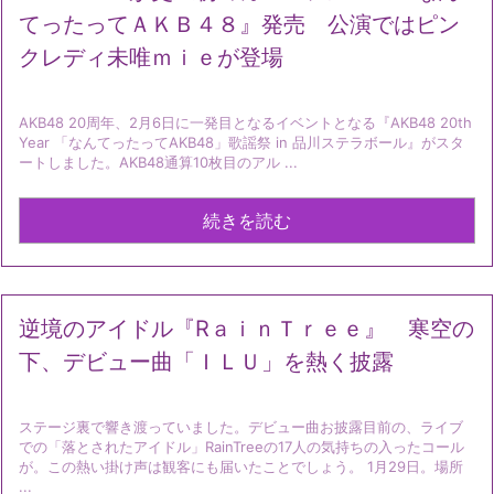
てったってＡＫＢ４８』発売 公演ではピン
クレディ未唯ｍｉｅが登場
AKB48 20周年、2月6日に一発目となるイベントとなる『AKB48 20th
Year 「なんてったってAKB48」歌謡祭 in 品川ステラボール』がスタ
ートしました。AKB48通算10枚目のアル ...
続きを読む
逆境のアイドル『RａｉｎＴｒｅｅ』 寒空の
下、デビュー曲「ＩＬＵ」を熱く披露
ステージ裏で響き渡っていました。デビュー曲お披露目前の、ライブ
での「落とされたアイドル」RainTreeの17人の気持ちの入ったコール
が。この熱い掛け声は観客にも届いたことでしょう。 1月29日。場所
...