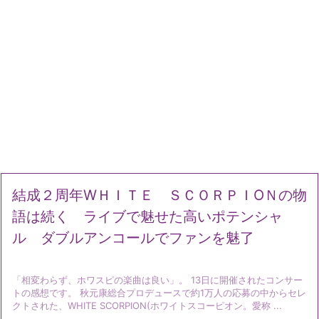
結成２周年WＨＩＴＥ ＳＣＯＲＰＩОＮの物
語は続く ライブで魅せた高いポテンシャ
ル ダブルアンコールでファンを魅了
「相変わらず、ホワスピの楽曲は良い」。 13日に開催されたコンサー
トの感想です。 秋元康総合プロデュースで約1万人の応募の中からセレ
クトされた、WHITE SCORPION(ホワイトスコーピオン。愛称 ...