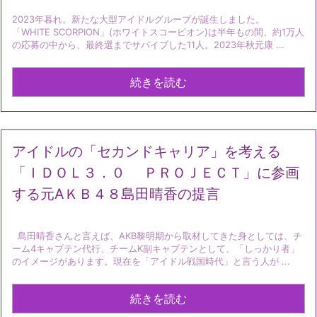
2023年暮れ。新たな大型アイドルグループが誕生しました。
「WHITE SCORPION」(ホワイトスコーピオン)は半年もの間、約1万人
の応募の中から、最終選までサバイブした11人。2023年秋元康 ...
続きを読む
アイドルの「セカンドキャリア」を考える
「ＩＤＯＬ３．０ ＰＲＯＪＥＣＴ」に参画
する元AＫＢ４８島田晴香の提言
島田晴香さんと言えば、AKB黎明期から取材してきた身としては、チ
ーム4キャプテン代行、チームK副キャプテンとして、「しっかり者」
のイメージがあります。現在を「アイドル戦国時代」と言う人が ...
続きを読む