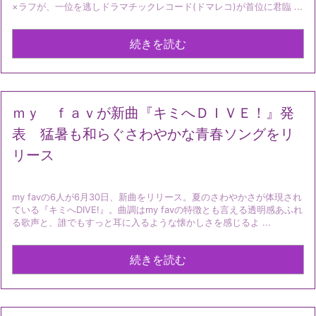
×ラフが、一位を逃しドラマチックレコード(ドマレコ)が首位に君臨 ...
続きを読む
ｍｙ ｆａｖが新曲『キミへＤＩＶＥ！』発
表 猛暑も和らぐさわやかな青春ソングをリ
リース
my favの6人が6月30日、新曲をリリース。夏のさわやかさが体現され
ている『キミへDIVE!』。曲調はmy favの特徴とも言える透明感あふれ
る歌声と、誰でもすっと耳に入るような懐かしさを感じるよ ...
続きを読む