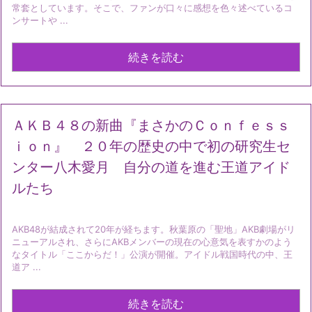
常套としています。そこで、ファンが口々に感想を色々述べているコ
ンサートや ...
続きを読む
ＡＫＢ４８の新曲『まさかのＣｏｎｆｅｓｓ
ｉｏｎ』 ２０年の歴史の中で初の研究生セ
ンター八木愛月 自分の道を進む王道アイド
ルたち
AKB48が結成されて20年が経ちます。秋葉原の「聖地」AKB劇場がリ
ニューアルされ、さらにAKBメンバーの現在の心意気を表すかのよう
なタイトル「ここからだ！」公演が開催。アイドル戦国時代の中、王
道ア ...
続きを読む