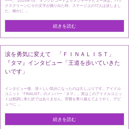
――。 2025年1月、キングレコードよりメジャーデビュー決定。バッ
クスクリーンにその文字が踊り出た時、ステージ上の17人は涙しまし
た。確かに ...
続きを読む
涙を勇気に変えて 「ＦＩＮＡＬＩＳＴ」
『タマ』インタビュー「王道を歩いていきた
いです」
インタビュー後、清々しい気分になったのは久しぶりです。アイドル
ユニット「FINALIST」のメンバー「タマ」。実はこのアイドルユニッ
トは順調に来た訳ではありません。苦難を乗り越えてようやく、デビ
ューに ...
続きを読む