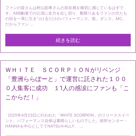
ファンの皆さんは村山彩希さんの存在感を痛切に感じているはずで
す。AKB劇場での公演に全力を出し切り、数限りあるファンの方たち
の目を一斉に引きつけるだけのパフォーマンス。歌。ダンス。MC。
だからファン ...
続きを読む
ＷＨＩＴＥ ＳＣＯＲＰＩＯＮがリベンジ
「豊洲ららぽーと」で運営に託された１００
０人集客に成功 １1人の感涙にファンも「こ
こからだ！」
2025年4月23日に行われた「WHITE SCORPION」のリリーススイベ
ント。パフォーマンス自体は素晴らしいものでした。絶対センター・
HANNAを中心としててNATSUやALLY、 ...