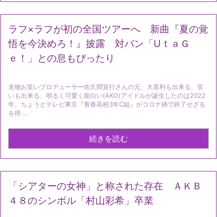
ラフ×ラフが初の全国ツアーへ 新曲『夏の覚
悟を今決めろ！』披露 対バン「UｔａＧ
ｅ！」との息もぴったり
名物お笑いプロデューサー佐久間宣行さんの元、大喜利も出来る、笑
いも出来る、明るく可愛く面白い(AKO)アイドルが誕生したのは2022
年。ちょうどテレビ東京『青春高校3年C組』がコロナ禍で終了せざる
を得 ...
続きを読む
「シアターの女神」と称された存在 ＡＫＢ
４８のシンボル「村山彩希」卒業