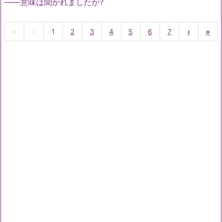
――意味は聞かれましたか?
«
‹
1
2
3
4
5
6
7
›
»