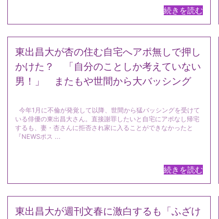
続きを読む
東出昌大が杏の住む自宅へアポ無しで押し
かけた？ 「自分のことしか考えていない
男！」 またもや世間から大バッシング
今年1月に不倫が発覚して以降、世間から猛バッシングを受けて
いる俳優の東出昌大さん。直接謝罪したいと自宅にアポなし帰宅
するも、妻・杏さんに拒否され家に入ることができなかったと
『NEWSポス ...
続きを読む
東出昌大が週刊文春に激白するも「ふざけ