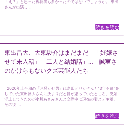
「え？」と思った視聴者も多かったのではないでしょうか。 東出
さんが出演し ...
続きを読む
東出昌大、大東駿介はまだまだ 「妊娠さ
せて未入籍」「二人と結婚話」… 誠実さ
のかけらもないクズ芸能人たち
2020年上半期の「お騒がせ男」は唐田えりかさんと“3年不倫”を
していた東出昌大さんに決まりだと皆が思っていたところ、突如
浮上してきたのが水川あさみさんと交際中に現在の妻とデキ婚、
その後 ...
続きを読む