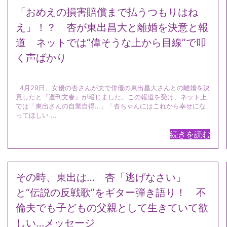
「おめえの損害賠償まで払うつもりはね
え」！？ 杏が東出昌大と離婚を決意と報
道 ネットでは“偉そうな上から目線”で叩
く声ばかり
4月29日、女優の杏さんが夫で俳優の東出昌大さんとの離婚を決
意したと『週刊文春』が報じました。この報道を受け、ネット上
では「東出さんの自業自得…」「杏ちゃんにはこれから幸せにな
ってほしい ...
続きを読む
その時、東出は… 杏「逃げなさい」
と“伝説の反戦歌”をギター弾き語り！ 不
倫夫でも子どもの父親として生きていて欲
しい…メッセージ