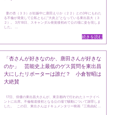
妻の杏（３３）が妊娠中に唐田えりか（２２）との3年にもわた
る不倫が発覚して公私ともに“大炎上”となっている東出昌大（３
２）。 3月18日、スキャンダル発覚後初めて公の場に姿を現しま
した。 ...
続きを読む
「杏さんが好きなのか、唐田さんが好きな
のか」 芸能史上最低のゲス質問を東出昌
大にしたリポーターは誰だ？ 小倉智昭は
大絶賛
17日、俳優の東出昌大さんが、東京都内で行われたトークイベ
ントに出席。不倫報道後初となる公の場で騒動について謝罪しま
した。 この日、東出さんはドキュメンタリー映画『三島由紀 ...