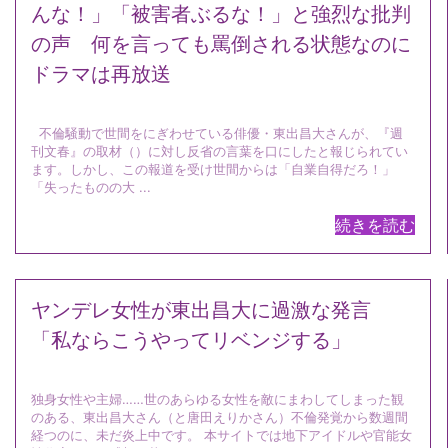
んな！」「被害者ぶるな！」と強烈な批判
の声 何を言っても罵倒される状態なのに
ドラマは再放送
不倫騒動で世間をにぎわせている俳優・東出昌大さんが、『週
刊文春』の取材（）に対し反省の言葉を口にしたと報じられてい
ます。しかし、この報道を受け世間からは「自業自得だろ！」
「失ったものの大 ...
続きを読む
ヤンデレ女性が東出昌大に過激な発言
「私ならこうやってリベンジする」
独身女性や主婦……世のあらゆる女性を敵にまわしてしまった観
のある、東出昌大さん（と唐田えりかさん）不倫発覚から数週間
経つのに、未だ炎上中です。 本サイトでは地下アイドルや官能女