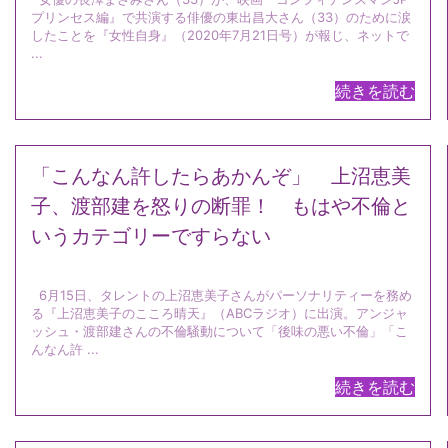
プリンセス編』で共演する俳優の東出昌大さん（33）のために涙
したことを『女性自身』（2020年7月21日号）が報じ、ネットで
...
続きを読む
「こんなん許したらあかんぞ」 上沼恵美
子、渡部建を怒りの断罪！ もはや不倫と
いうカテゴリーですらない
6月15日、タレントの上沼恵美子さんがパーソナリティーを務め
る『上沼恵美子のこころ晴天』（ABCラジオ）に出演。アンジャ
ッシュ・渡部建さんの不倫騒動について「後味の悪い不倫」「こ
んなん許 ...
続きを読む