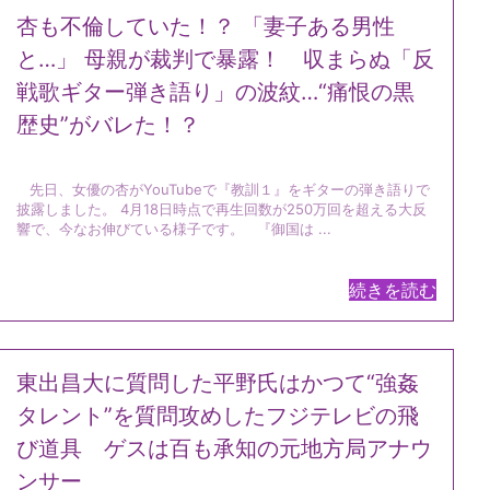
杏も不倫していた！？ 「妻子ある男性
と…」 母親が裁判で暴露！ 収まらぬ「反
戦歌ギター弾き語り」の波紋…“痛恨の黒
歴史”がバレた！？
先日、女優の杏がYouTubeで『教訓１』をギターの弾き語りで
披露しました。 4月18日時点で再生回数が250万回を超える大反
響で、今なお伸びている様子です。 『御国は ...
続きを読む
東出昌大に質問した平野氏はかつて“強姦
タレント”を質問攻めしたフジテレビの飛
び道具 ゲスは百も承知の元地方局アナウ
ンサー