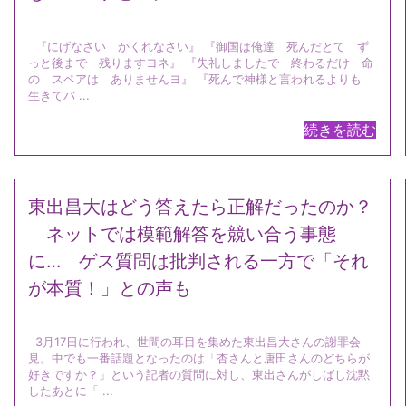
『にげなさい かくれなさい』 『御国は俺達 死んだとて ず
っと後まで 残りますヨネ』 『失礼しましたで 終わるだけ 命
の スペアは ありませんヨ』 『死んで神様と言われるよりも
生きてバ ...
続きを読む
東出昌大はどう答えたら正解だったのか？
ネットでは模範解答を競い合う事態
に… ゲス質問は批判される一方で「それ
が本質！」との声も
3月17日に行われ、世間の耳目を集めた東出昌大さんの謝罪会
見。中でも一番話題となったのは「杏さんと唐田さんのどちらが
好きですか？」という記者の質問に対し、東出さんがしばし沈黙
したあとに「 ...