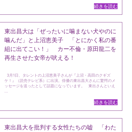
続きを読む
東出昌大は「ぜったいに噛まない犬やのに
噛んだ」と上沼恵美子 「とにかく私の番
組に出てこい！」 カー不倫・原田龍二を
再生させた女帝が吠える！
3月1日、タレントの上沼恵美子さんが『上沼・高田のクギズ
ケ！』（読売テレビ系）に出演。俳優の東出昌大さんに驚愕のメ
ッセージを送ったとして話題になっています。 東出さんといえ
...
続きを読む
東出昌大を批判する女性たちの嘘 「わた