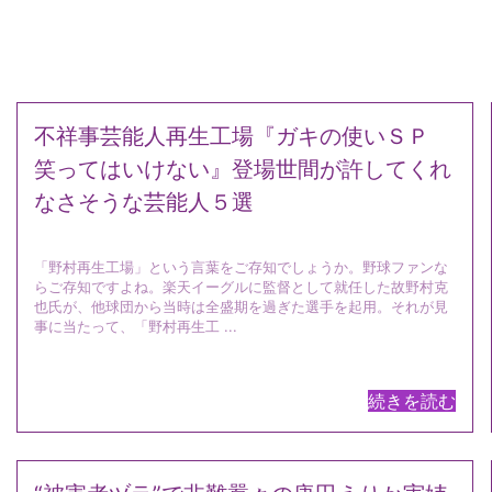
不祥事芸能人再生工場『ガキの使いＳＰ
笑ってはいけない』登場世間が許してくれ
なさそうな芸能人５選
「野村再生工場」という言葉をご存知でしょうか。野球ファンな
らご存知ですよね。楽天イーグルに監督として就任した故野村克
也氏が、他球団から当時は全盛期を過ぎた選手を起用。それが見
事に当たって、「野村再生工 ...
続きを読む