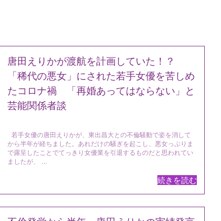
唐田えりかが渡航を計画していた！？
「稀代の悪女」にされた若手女優を苦しめ
たコロナ禍 「再婚あってはならない」と
芸能関係者談
若手女優の唐田えりかが、東出昌大との不倫騒動で姿を消して
から半年が経‍ちました。あれだけの騒ぎを起こし、悪女っぷりま
で露呈したことでてっきり‍女優業を引退するものだと思われてい
ましたが、 ...
続きを読む