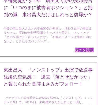
不倫発覚から半年 唐田えりかの実姉発言
に「いつのまに被害者ポジション？」と批
判の嵐 東出昌大だけはしれっと復帰か？
俳優の東出昌大さんとの不倫関係が発覚し、活動休止中の唐田え
りかさん。実姉が芸能界引退をキッパリと否定し、ネット上で
「どの立場でモノ言ってんだか」「不倫のイメージは簡単に消せ
ないよ」とまたも大バッシング ...
続きを読む
東出昌大 『ノンストップ』出演で放送事
故級の空気感！ 過去「落とせなかった」
と報じられた長澤まさみがフォロー！
バナナマンの設楽統さんがMCを務める『ノンストップ』（フジ
テレビ系）で、6月15日、東出昌大さんがしれっと出演し、