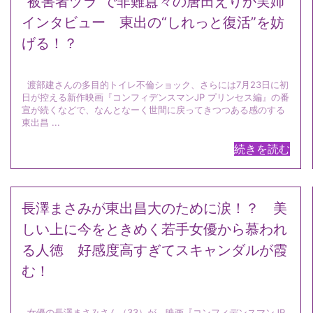
“被害者ヅラ”で非難囂々の唐田えりか実姉
インタビュー 東出の“しれっと復活”を妨
げる！？
渡部建さんの多目的トイレ不倫ショック、さらには7月23日に初
日が控える新作映画『コンフィデンスマンJP プリンセス編』の番
宣が続くなどで、なんとなーく世間に戻ってきつつある感のする
東出昌 ...
続きを読む
長澤まさみが東出昌大のために涙！？ 美
しい上に今をときめく若手女優から慕われ
る人徳 好感度高すぎてスキャンダルが霞
む！
女優の長澤まさみさん（33）が、映画『コンフィデンスマンJP