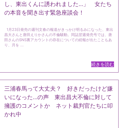
し、東出くんに誘われました…」 女たち
の本音を聞き出す緊急座談会！
1月23日発売の週刊文春の報道がきっかけ明るみになった、東出
昌大さんと唐田えりかさんの不倫騒動。同誌翌週発売号では、唐
田さんのSNS裏アカウントの存在についての続報が出たこともあ
り、月を ...
続きを読む
三浦春馬って大丈夫？ 好きだったけど嫌
いになった…の声 東出昌大不倫に対して
擁護のコメントか ネット裁判官たちに叩
かれ中