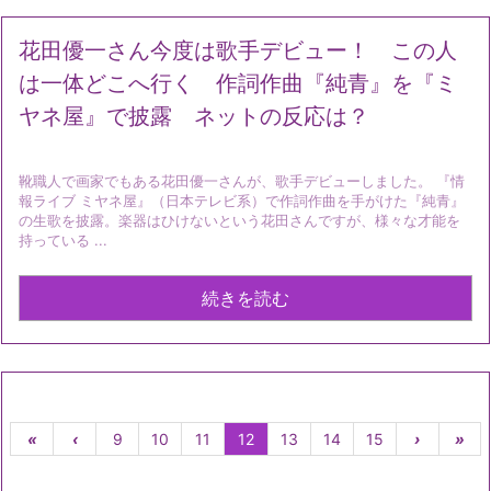
花田優一さん今度は歌手デビュー！ この人
は一体どこへ行く 作詞作曲『純青』を『ミ
ヤネ屋』で披露 ネットの反応は？
靴職人で画家でもある花田優一さんが、歌手デビューしました。 『情
報ライブ ミヤネ屋』（日本テレビ系）で作詞作曲を手がけた『純青』
の生歌を披露。楽器はひけないという花田さんですが、様々な才能を
持っている ...
続きを読む
«
‹
9
10
11
12
13
14
15
›
»