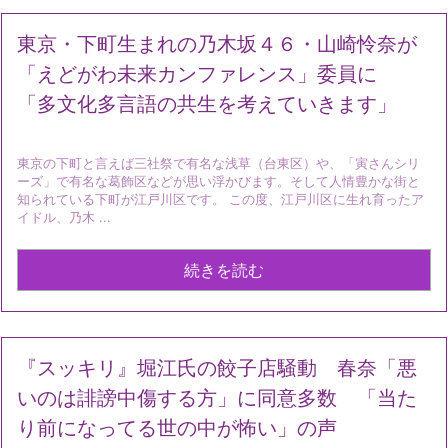
東京・下町生まれの乃木坂４６・山崎怜奈が
「えどがわ未来カンファレンス」委員に
「多文化多言語の共生を考えていきます」
東京の下町と言えば三社祭で有名な浅草（台東区）や、「寅さんシリ
ーズ」で有名な葛飾区などが思い浮かびます。そして人情豊かな街と
知られている下町が江戸川区です。 この度、江戸川区に生れ育ったア
イドル、乃木 ...
続きを読む
『スッキリ』堀江氏の餃子店騒動 春奈「悪
いのは誹謗中傷する方」に同意多数 「当た
り前になってる世の中が怖い」の声