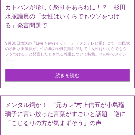
カトパンが珍しく怒りをあらわに！？ 杉田
水脈議員の「女性はいくらでもウソをつけ
る」発言問題で
9月30日放送の『Live Newsイット！』（フジテレビ系）にて、自民党
の杉田水脈議員が、性の暴力や性犯罪に関して「女性はいくらでもウ
ソをつける」と発言したとされる報道について特集。その中でメイン
キ ...
続きを読む
メンタル鋼か！ “元カレ”村上信五が小島瑠
璃子に言い放った言葉がすごいと話題 逆に
「こじるりの方が気まずそう」の声