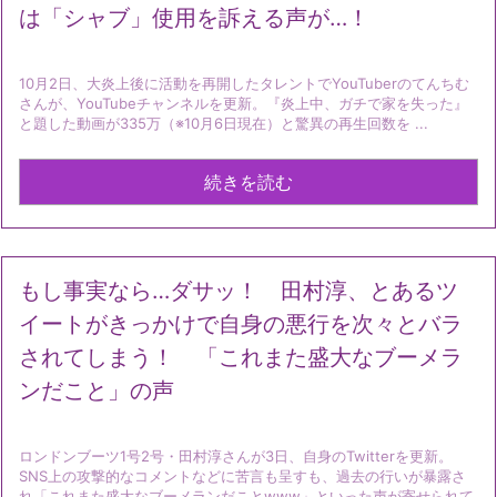
は「シャブ」使用を訴える声が…！
10月2日、大炎上後に活動を再開したタレントでYouTuberのてんちむ
さんが、YouTubeチャンネルを更新。『炎上中、ガチで家を失った』
と題した動画が335万（※10月6日現在）と驚異の再生回数を ...
続きを読む
もし事実なら…ダサッ！ 田村淳、とあるツ
イートがきっかけで自身の悪行を次々とバラ
されてしまう！ 「これまた盛大なブーメラ
ンだこと」の声
ロンドンブーツ1号2号・田村淳さんが3日、自身のTwitterを更新。
SNS上の攻撃的なコメントなどに苦言も呈すも、過去の行いが暴露さ
れ「これまた盛大なブーメランだことwww」といった声が寄せられて