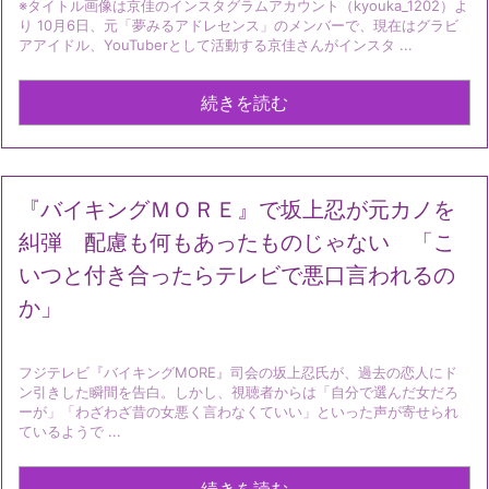
※タイトル画像は京佳のインスタグラムアカウント（kyouka_1202）よ
り 10月6日、元「夢みるアドレセンス」のメンバーで、現在はグラビ
アアイドル、YouTuberとして活動する京佳さんがインスタ ...
続きを読む
『バイキングＭＯＲＥ』で坂上忍が元カノを
糾弾 配慮も何もあったものじゃない 「こ
いつと付き合ったらテレビで悪口言われるの
か」
フジテレビ『バイキングMORE』司会の坂上忍氏が、過去の恋人にド
ン引きした瞬間を告白。しかし、視聴者からは「自分で選んだ女だろ
ーが」「わざわざ昔の女悪く言わなくていい」といった声が寄せられ
ているようで ...