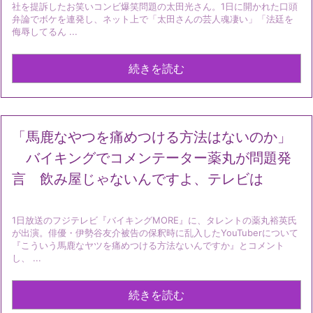
社を提訴したお笑いコンビ爆笑問題の太田光さん。1日に開かれた口頭
弁論でボケを連発し、ネット上で「太田さんの芸人魂凄い」「法廷を
侮辱してるん ...
続きを読む
「馬鹿なやつを痛めつける方法はないのか」
バイキングでコメンテーター薬丸が問題発
言 飲み屋じゃないんですよ、テレビは
1日放送のフジテレビ『バイキングMORE』に、タレントの薬丸裕英氏
が出演。俳優・伊勢谷友介被告の保釈時に乱入したYouTuberについて
『こういう馬鹿なヤツを痛めつける方法ないんですか』とコメント
し、 ...
続きを読む