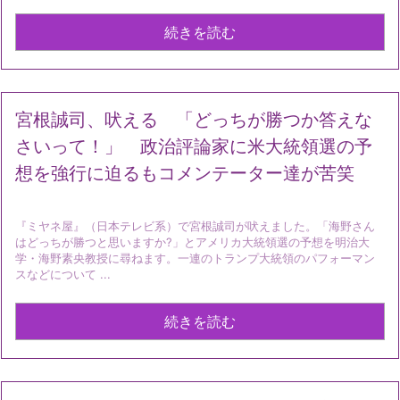
続きを読む
宮根誠司、吠える 「どっちが勝つか答えな
さいって！」 政治評論家に米大統領選の予
想を強行に迫るもコメンテーター達が苦笑
『ミヤネ屋』（日本テレビ系）で宮根誠司が吠えました。「海野さん
はどっちが勝つと思いますか?」とアメリカ大統領選の予想を明治大
学・海野素央教授に尋ねます。一連のトランプ大統領のパフォーマン
スなどについて ...
続きを読む