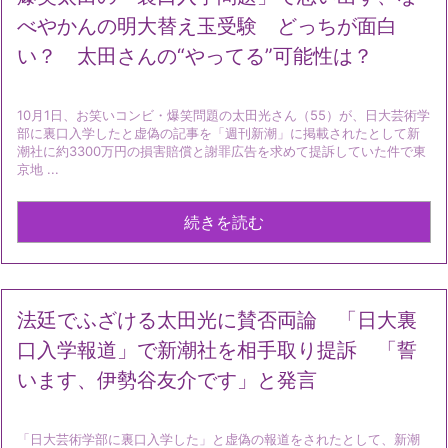
べやかんの明大替え玉受験 どっちが面白
い？ 太田さんの“やってる”可能性は？
10月1日、お笑いコンビ・爆笑問題の太田光さん（55）が、日大芸術学
部に裏口入学したと虚偽の記事を「週刊新潮」に掲載されたとして新
潮社に約3300万円の損害賠償と謝罪広告を求めて提訴していた件で東
京地 ...
続きを読む
法廷でふざける太田光に賛否両論 「日大裏
口入学報道」で新潮社を相手取り提訴 「誓
います、伊勢谷友介です」と発言
「日大芸術学部に裏口入学した」と虚偽の報道をされたとして、新潮