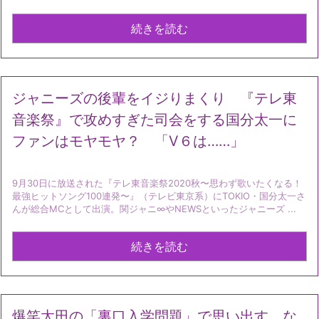
続きを読む
ジャニーズの後輩をイジりまくり 『テレ東
音楽祭』で攻めすぎた司会をする国分太一に
ファンはモヤモヤ？ 「V６は……」
9月30日に放送された『テレ東音楽祭2020秋〜思わず歌いたくなる！
最強ヒットソング100連発〜』（テレビ東京系）にTOKIO・国分太一さ
んが総合MCとして出演。関ジャニ∞やNEWSといったジャニーズ ...
続きを読む
爆笑太田の「裏口入学問題」で思い出す、な