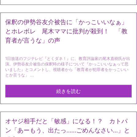
保釈の伊勢谷友介被告に「かっこいいなぁ」
とホレボレ 尾木ママに批判が殺到！ 「教
育者が言うな」の声
1日放送のフジテレビ『とくダネ！』に、教育評論家の尾木直樹氏が出
演。伊勢谷友介被告の保釈時の様子について『かっこいいなぁって思
いました』とコメントし、視聴者から「教育者が犯罪者をかっこいい
とか言うな」 ...
続きを読む
オヤジ相手だと「敏感」になる！？ カトパ
ン「あーもう、出たっ……ごめんなさい…」と