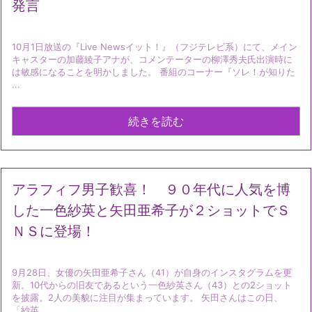
発言
10月1日放送の『Live Newsイット！』（フジテレビ系）にて、メイン
キャスターの加藤綾子アナが、コメンテーターの柳澤秀夫氏出演時に
は敏感になることを明かしました。 番組のコーナー『ソレ！が知りた
...
続きを読む
アラフィフ男子歓喜！ ９０年代に人気を博
した一色紗英と矢田亜希子が２ショットでＳ
ＮＳに登場！
9月28日、女優の矢田亜希子さん（41）が自身のインスタグラムを更
新。10代からの旧友であるという一色紗英さん（43）との2ショット
を披露。2人の美貌に注目が集まっています。 矢田さんはこの日、
「紗英 ...