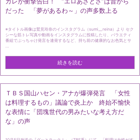
カレが衝撃告白！ “エロあざとさ”は昔から
だった 「夢があるわ～」の声多数上る
※タイトル画像は鷲見玲奈のインスタグラム（sumi__reina）より セク
シーな筋トレ写真や動画をインスタグラムに投稿したり、バラエティ
番組でぶっちゃけ発言を連発するなど、持ち前の健康的なお色気とサ
...
続きを読む
ＴＢＳ国山ハセン・アナが爆弾発言 「女性
は料理するもの」議論で炎上か 終始不愉快
な表情に「団塊世代の男みたいな考え方だ
な」の声
10月5日放送の『グッとラック！』（TBS系）にて、「料理は女性がす