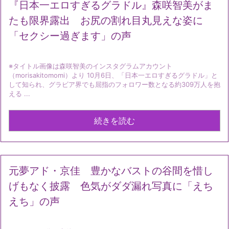
『日本一エロすぎるグラドル』森咲智美がま
たも限界露出 お尻の割れ目丸見えな姿に
「セクシー過ぎます」の声
※タイトル画像は森咲智美のインスタグラムアカウント
（morisakitomomi）より 10月6日、「日本一エロすぎるグラドル」と
して知られ、グラビア界でも屈指のフォロワー数となる約309万人を抱
える ...
続きを読む
元夢アド・京佳 豊かなバストの谷間を惜し
げもなく披露 色気がダダ漏れ写真に「えち
えち」の声