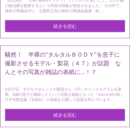
9月28日、『Live Newsイット！』（フジテレビ系）にて、コロナ禍
の政治家を観察するという内容の特集が放送されました。 その中で、
神奈川県議会中に、立憲民主党の神奈川県議会議員・松 ...
続きを読む
騒然！ 半裸の“タルタルＢＯＤＹ”を息子に
撮影させるモデル・梨花（４７）が話題 な
んとその写真が雑誌の表紙に…！？
9月27日、モデルでタレントの梨花さん（47）がインスタグラムを更
新。8歳の息子が撮影したという写真が表紙となった『otona MUSE』
11月号限定版（宝島社）の表紙を公開して話題を呼んでいます。 ...
続きを読む