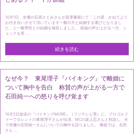
10月1日、女優の石原さとみさんが直筆書面にて「この度、かねてより
お付き合いさせて頂いています一般の方と結婚する運びとなりまし
た」と一般男性との結婚を報告しました。 祝福の声が上がる一方、シ
ョックを受 ...
続きを読む
なぜ今？ 東尾理子『バイキング』で離婚に
ついて胸中を告白 称賛の声が上がる一方で
石田純一への怒りを呼び覚ます
10月2日放送の『バイキングMORE』（フジテレビ系）に、プロゴルフ
ァーでタレントの東尾理子さんが出演。MCの坂上忍さんと対談し、夫
で俳優の石田純一さんについての胸中を語りました。 番組では、石田
さん ...