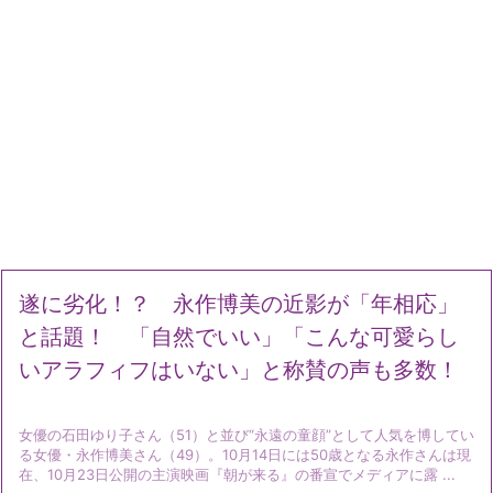
遂に劣化！？ 永作博美の近影が「年相応」
と話題！ 「自然でいい」「こんな可愛らし
いアラフィフはいない」と称賛の声も多数！
女優の石田ゆり子さん（51）と並び“永遠の童顔”として人気を博してい
る女優・永作博美さん（49）。10月14日には50歳となる永作さんは現
在、10月23日公開の主演映画『朝が来る』の番宣でメディアに露 ...