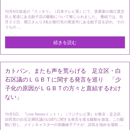
10月6日放送の『スッキリ』（日本テレビ系）にて、実業家の堀江貴文
氏と尾道にある餃子店の騒動について報じられました。 番組では、先
月２２日、堀江さんら3名が旅行先の尾道市にある餃子店を訪れ、その
うちの ...
続きを読む
カトパン、またも声を荒らげる 足立区・白
石区議のＬＧＢＴに関する発言を巡り 「少
子化の原因がＬＧＢＴの方々と直結するわけ
ない」
10月5日、『Live Newsイット！』（フジテレビ系）が東京・足立区、
自民党の白石正輝区議のLGBTに関する発言を巡る騒動を放送。この騒
動に対し、メインキャスターの加藤綾子アナが、語気を強める場面 ...