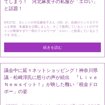
てしまう！ 河北麻友子の私服が「エロい」
と話題！
9月27日、タレントの河北麻友子さん（28）が、自身のインスタグラ
ムを更新、私服姿を公開しました。そこで着用しているニットのデザ
インが斬新すぎて一部のフォロワーが「エロい」と歓喜しているよう
です 河北 ...
続きを読む
議会中に延々ネットショッピング！神奈川県
議・松崎淳氏に怒りの声が続出 『Ｌｉｖｅ
Ｎｅｗｓイット！』が映した醜い「税金ドロ
ボー」の姿