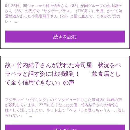
9月26日、関ジャニ∞の村上信五さん（38）が同グループの丸山隆平
さん（36）の代打で『サタデープラス』（TBS系）に出演。かつて熱
愛報道があった小島瑠璃子さん（26）と横に並んで、まさかの“元カ
レ・ ...
続きを読む
故・竹内結子さんが訪れた寿司屋 状況をペ
ラペラと話す姿に批判殺到！ 「飲食店とし
て全く信用できない」の声
フジテレビ『バイキング』のインタビューに応じた寿司店に非難の声
が殺到しています。27日に亡くなった女優・竹内結子さんの情報を
軽々しく話してしまい、ネット上で「ベラベラと喋っちゃうん…。信じ
られない」「 ...