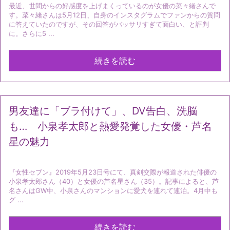
最近、世間からの好感度を上げまくっているのが女優の菜々緒さんで
す。菜々緒さんは5月12日、自身のインスタグラムでファンからの質問
に答えていたのですが、その回答がバッサリすぎて面白い、と評判
に。さらに5 ...
続きを読む
男友達に「ブラ付けて」、DV告白、洗脳
も… 小泉孝太郎と熱愛発覚した女優・芦名
星の魅力
『女性セブン』2019年5月23日号にて、真剣交際が報道された俳優の
小泉孝太郎さん（40）と女優の芦名星さん（35）。記事によると、芦
名さんはGW中、小泉さんのマンションに愛犬を連れて連泊。4月中も
グ ...
続きを読む