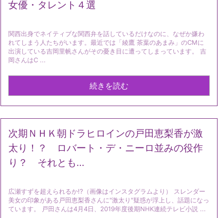
女優・タレント４選
関西出身でネイティブな関西弁を話しているだけなのに、なぜか嫌わ
れてしまう人たちがいます。最近では「綾鷹 茶葉のあまみ」のCMに
出演している吉岡里帆さんがその憂き目に遭ってしまっています。 吉
岡さんはC ...
続きを読む
次期ＮＨＫ朝ドラヒロインの戸田恵梨香が激
太り！？ ロバート・デ・ニーロ並みの役作
り？ それとも…
広瀬すずを超えられるか!?（画像はインスタグラムより） スレンダー
美女の印象がある戸田恵梨香さんに"激太り"疑惑が浮上し、話題になっ
ています。 戸田さんは4月4日、2019年度後期NHK連続テレビ小説 ...