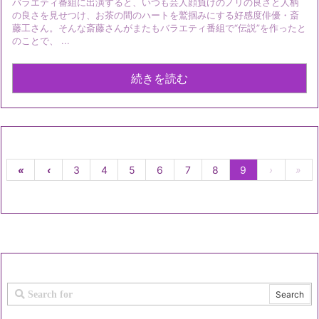
バラエティ番組に出演すると、いつも芸人顔負けのノリの良さと人柄
の良さを見せつけ、お茶の間のハートを鷲掴みにする好感度俳優・斎
藤工さん。そんな斎藤さんがまたもバラエティ番組で“伝説”を作ったと
のことで、 ...
続きを読む
«
‹
3
4
5
6
7
8
9
›
»