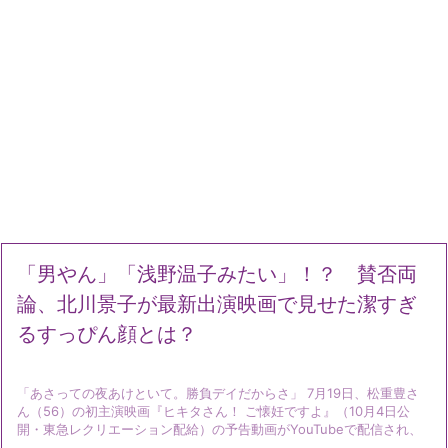
「男やん」「浅野温子みたい」！？ 賛否両
論、北川景子が最新出演映画で見せた潔すぎ
るすっぴん顔とは？
「あさっての夜あけといて。勝負デイだからさ」 7月19日、松重豊さ
ん（56）の初主演映画『ヒキタさん！ ご懐妊ですよ』（10月4日公
開・東急レクリエーション配給）の予告動画がYouTubeで配信され、
...