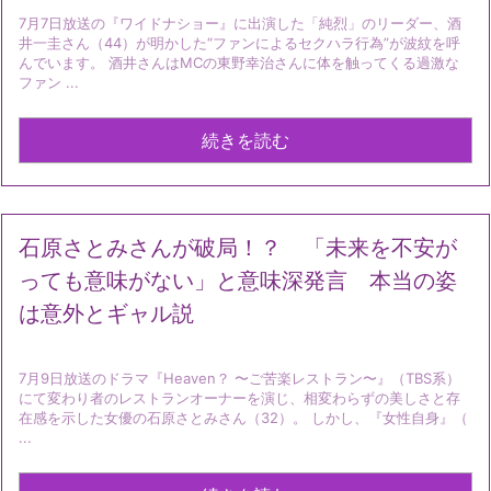
7月7日放送の『ワイドナショー』に出演した「純烈」のリーダー、酒
井一圭さん（44）が明かした“ファンによるセクハラ行為”が波紋を呼
んでいます。 酒井さんはMCの東野幸治さんに体を触ってくる過激な
ファン ...
続きを読む
石原さとみさんが破局！？ 「未来を不安が
っても意味がない」と意味深発言 本当の姿
は意外とギャル説
7月9日放送のドラマ『Heaven？ 〜ご苦楽レストラン〜』（TBS系）
にて変わり者のレストランオーナーを演じ、相変わらずの美しさと存
在感を示した女優の石原さとみさん（32）。 しかし、『女性自身』（
...