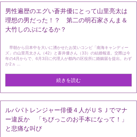
男性遍歴のエグい蒼井優にとって山里亮太は
理想の男だった！？ 第二の明石家さんま＆
大竹しのぶになるか？
早朝から日本中を大いに湧かせたお笑いコンビ「南海キャンディー
ズ」の山里亮太さん（42）と蒼井優さん（33）の結婚報道。交際は今
年の4月からで、6月3日に代理人が都内の区役所に婚姻届を提出。わず
か2ヵ ...
続きを読む
ルパパトレンジャー俳優４人がＵＳＪでマナ
ー違反か 「ちびっこのお手本になって！」
と悲痛な叫び