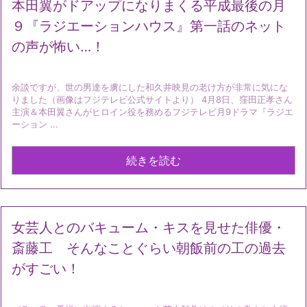
本田翼がドアップになりまくる平成最後の月
９『ラジエーションハウス』第一話のネット
の声が怖い…！
余談ですが、世の男達を虜にした和久井映見の老け方が非常に気にな
りました（画像はフジテレビ公式サイトより） 4月8日、窪田正孝さん
主演＆本田翼さんがヒロイン役を務めるフジテレビ月9ドラマ『ラジエ
ーション ...
続きを読む
女芸人とのバキューム・キスを見せた俳優・
斎藤工 そんなことぐらい朝飯前の工の過去
がすごい！