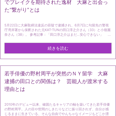
でブレイクを期待された逸材 大麻と出会っ
た“繋がり”とは
5月22日に大麻取締法違反の容疑で逮捕され、6月7日に勾留先の警視
庁湾岸署から保釈された元KAT-TUNの田口淳之介さん（33）と小嶺麗
奈さん（38）。 参考記事：「田口淳之介はまだ…安心できない」 ...
続きを読む
若手俳優の野村周平が突然のＮＹ留学 大麻
逮捕の田口との関係は？ 芸能人が渡米する
理由とは
2010年のデビュー以来、確固たるキャリアの軸を築いてきた若手俳優
の野村周平。人の目や世間のしきたりなどに振り回されず、自分が感
じるままに生きている、そんな自由でやんちゃなイメージもどこか漂