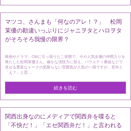
マツコ、さんまも「何なのアレ！？」 松岡
茉優の勘違いっぷりにジャニヲタとハロヲタ
がそろそろ我慢の限界？
映画やドラマ、CMに引っ張りだこ状態で、今や人気女優の仲間入りを
果たした松岡茉優さん。確かな演技力に加え、バラエティ番組などで
見せる豊富なトークの気取らない雰囲気が人気の一因ですが、意外と
「え？」と思 ...
続きを読む
関西出身なのにメディアで関西弁を喋ると
「不快だ！」「エセ関西弁だ！」と言われる