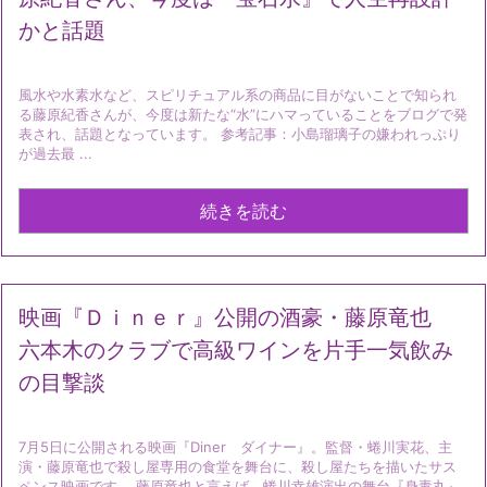
かと話題
風水や水素水など、スピリチュアル系の商品に目がないことで知られ
る藤原紀香さんが、今度は新たな“水”にハマっていることをブログで発
表され、話題となっています。 参考記事：小島瑠璃子の嫌われっぷり
が過去最 ...
続きを読む
映画『Ｄｉｎｅｒ』公開の酒豪・藤原竜也
六本木のクラブで高級ワインを片手一気飲み
の目撃談
7月5日に公開される映画『Diner ダイナー』。監督・蜷川実花、主
演・藤原竜也で殺し屋専用の食堂を舞台に、殺し屋たちを描いたサス
ペンス映画です。 藤原竜也と言えば、蜷川幸雄演出の舞台『身毒丸』