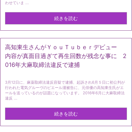
わせていま ...
続きを読む
高知東生さんがＹｏｕＴｕｂｅｒデビュー
内容が真面目過ぎて再生回数が残念な事に 2
016年大麻取締法違反で逮捕
3月12日に、麻薬取締法違反容疑で逮捕、起訴され6月５日に初公判が
行われた電気グルーヴのピエール瀧被告に、元俳優の高知東生氏がエ
ールを送っているのが話題になっています。 2016年6月に大麻取締法
違反 ...
続きを読む