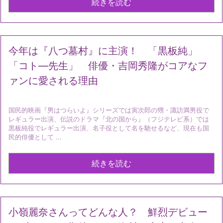
続きを読む
今年は『八つ墓村』に主演！ 「黒板純」
「コト―先生」 俳優・吉岡秀隆がコアなフ
ァンに愛される理由
国民的映画『男はつらいよ』シリーズでは寅次郎の甥・諏訪満男役で
レギュラー出演、伝説のドラマ『北の国から』（フジテレビ系）では
黒板純役でレギュラー出演、名子役として名を馳せるなど、現在も国
民的俳優として ...
続きを読む
小嶺麗奈さんってどんな人？ 鮮烈デビュー