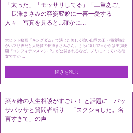
「太った」「モッサリしてる」「二重あご」
長澤まさみの容姿変貌に一喜一憂する
人々 写真を見ると…確かに…
大ヒット映画『キングダム』で演じた美しく強い山界の王・楊端和役
がハマり役だと大絶賛の長澤まさみさん。さらに5月17日からは主演映
画『コンフィデンスマンJP』が公開されるなど、ノリにノっている彼
女ですが ...
続きを読む
菜々緒の人生相談がすごい！ と話題に バッ
サバッサと質問者斬り 「スクショした。名
言すぎて」の声