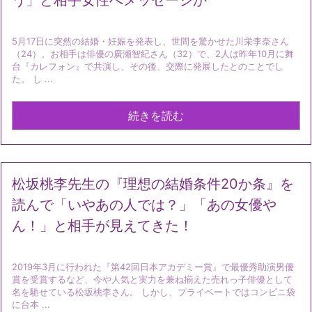
う」と相手女性へメッセージか
5月17日に突然の結婚・妊娠を発表し、世間を驚かせた川栄李奈さん
（24）。お相手は俳優の廣瀬智紀さん（32）で、2人は昨年10月に舞
台『カレフォン』で共演し、その後、交際に発展したとのことでし
た。 し ...
続きを読む
松坂桃李先生の『理想の結婚条件20か条』を
読んで「いやあの人では？」「あの女優や
ん！」と相手が見えてきた！
2019年3月に行われた『第42回日本アカデミー賞』で最優秀助演男優
賞を受賞するなど、今や人気と実力を兼ね揃えた売れっ子俳優として
名を馳せている松坂桃李さん。 しかし、プライベートではコンビニ袋
に台本 ...