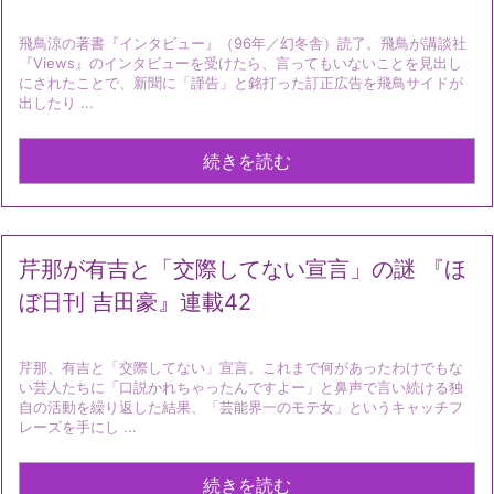
飛鳥涼の著書『インタビュー』（96年／幻冬舎）読了。飛鳥が講談社
『Views』のインタビューを受けたら、言ってもいないことを見出し
にされたことで、新聞に「謹告」と銘打った訂正広告を飛鳥サイドが
出したり ...
続きを読む
芹那が有吉と「交際してない宣言」の謎 『ほ
ぼ日刊 吉田豪』連載42
芹那、有吉と「交際してない」宣言。これまで何があったわけでもな
い芸人たちに「口説かれちゃったんですよー」と鼻声で言い続ける独
自の活動を繰り返した結果、「芸能界一のモテ女」というキャッチフ
レーズを手にし ...
続きを読む