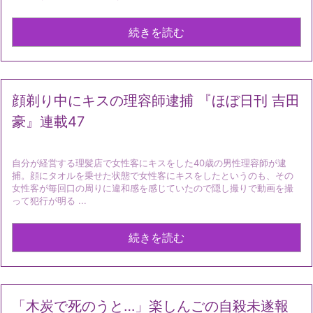
続きを読む
顔剃り中にキスの理容師逮捕 『ほぼ日刊 吉田
豪』連載47
自分が経営する理髪店で女性客にキスをした40歳の男性理容師が逮
捕。顔にタオルを乗せた状態で女性客にキスをしたというのも、その
女性客が毎回口の周りに違和感を感じていたので隠し撮りで動画を撮
って犯行が明る ...
続きを読む
「木炭で死のうと…」楽しんごの自殺未遂報