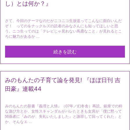
し）とは何か？』
さて、今回のテーマなのだがニコニコ生放送ってこんなに面白いんだ
ぞ！ ってのをナックルズの読者のみなさんにも知ってほしいと思
う。ニコ生ってのは「テレビじゃ見れない馬鹿なこと」が見れるとこ
ろに魅力があるか ...
続きを読む
みのもんたの子育て論を発見! 『ほぼ日刊 吉
田豪』連載44
みのもんたの新書『義理と人情』（07年／幻冬舎）再読。銀座での粋
な遊び方とか、女性スキャンダルがバレたときも女房が「僕に黙って
関係者に『みのが、失礼いたしました』と謝罪して回ってくれた」と
か、そんなエ ...