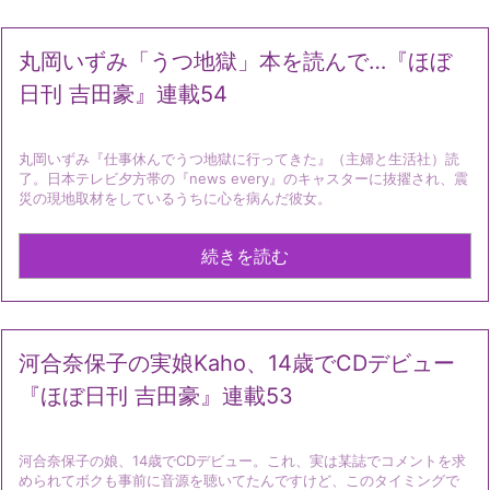
丸岡いずみ「うつ地獄」本を読んで…『ほぼ
日刊 吉田豪』連載54
丸岡いずみ『仕事休んでうつ地獄に行ってきた』（主婦と生活社）読
了。日本テレビ夕方帯の『news every』のキャスターに抜擢され、震
災の現地取材をしているうちに心を病んだ彼女。
続きを読む
河合奈保子の実娘Kaho、14歳でCDデビュー
『ほぼ日刊 吉田豪』連載53
河合奈保子の娘、14歳でCDデビュー。これ、実は某誌でコメントを求
められてボクも事前に音源を聴いてたんですけど、このタイミングで