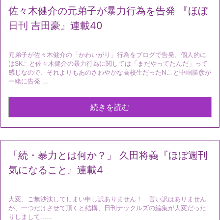
佐々木健介の元弟子が暴力行為を告発 『ほぼ
日刊 吉田豪』連載40
元弟子が佐々木健介の「かわいがり」行為をブログで告発。個人的に
はSKこと佐々木健介の暴力行為に関しては「まだやってたんだ」って
感じなので、それよりもあのさわやかな高校生だったNこと中嶋勝彦が
一緒に告発 ...
続きを読む
「続・暴力とは何か？」 久田将義『ほぼ週刊
気になること』連載4
大変、ご無沙汰してしまい申し訳ありません！ 言い訳はありません
が、一つだけさせて頂くと結構、日刊ナックルズの編集が大変だった
りしまして......