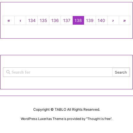
«
‹
134
135
136
137
138
139
140
›
»
Copyright ©
TABLO
All Rights Reserved.
WordPress Luxeritas Theme is provided by "
Thought is free
".