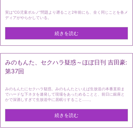
実は"CG児童ポルノ"問題より遡ること2年前にも、全く同じことを各メ
ディアがやらかしている。
続きを読む
みのもんた、セクハラ疑惑～ほぼ日刊 吉田豪:
第37回
みのもんたにセクハラ疑惑。みのもんたといえば生放送の本番直前ま
でハードな下ネタを連発して現場をあっためることと、前日に銀座と
かで深酒しすぎて生放送中に居眠りすること......。
続きを読む