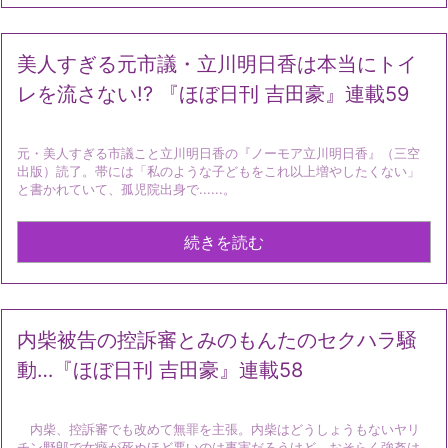
美人すぎる元市議・立川明日香は本当にトイ
レを流さない!? 『ほぼ日刊 吉田豪』連載59
元・美人すぎる市議こと立川明日香の『ノーモア立川明日香』（三空
出版）読了。帯には「私のような子どもをこれ以上増やしたくない」
と書かれていて、孤児院出身で......。
続きを読む
内柴被告の控訴審とみのもんたのセクハラ騒
動…『ほぼ日刊 吉田豪』連載58
内柴、控訴審でも改めて無罪を主張。内柴はどうしょうもないヤリ
チン野郎で女癖が死ぬほど悪いのは事実だろうけど、おそらく強姦は