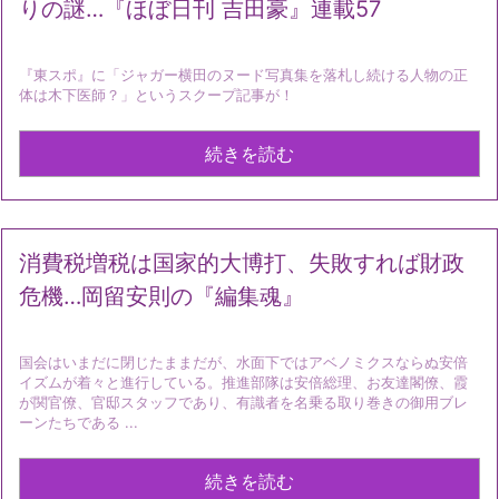
りの謎…『ほぼ日刊 吉田豪』連載57
『東スポ』に「ジャガー横田のヌード写真集を落札し続ける人物の正
体は木下医師？」というスクープ記事が！
続きを読む
消費税増税は国家的大博打、失敗すれば財政
危機…岡留安則の『編集魂』
国会はいまだに閉じたままだが、水面下ではアベノミクスならぬ安倍
イズムが着々と進行している。推進部隊は安倍総理、お友達閣僚、霞
が関官僚、官邸スタッフであり、有識者を名乗る取り巻きの御用ブレ
ーンたちである ...
続きを読む