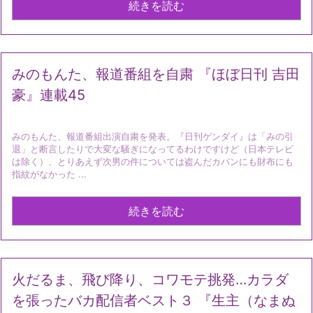
続きを読む
みのもんた、報道番組を自粛 『ほぼ日刊 吉田
豪』連載45
みのもんた、報道番組出演自粛を発表。『日刊ゲンダイ』は「みの引
退」と断言したりで大変な騒ぎになってるわけですけど（日本テレビ
は除く）、とりあえず次男の件については盗んだカバンにも財布にも
指紋がなかった ...
続きを読む
火だるま、飛び降り、コワモテ挑発…カラダ
を張ったバカ配信者ベスト３ 『生主（なまぬ