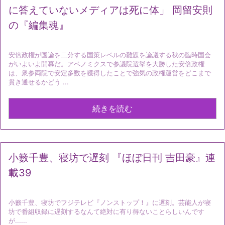
に答えていないメディアは死に体」 岡留安則
の『編集魂』
安倍政権が国論を二分する国策レベルの難題を論議する秋の臨時国会
がいよいよ開幕だ。アベノミクスで参議院選挙を大勝した安倍政権
は、衆参両院で安定多数を獲得したことで強気の政権運営をどこまで
貫き通せるかどう ...
続きを読む
小籔千豊、寝坊で遅刻 『ほぼ日刊 吉田豪』連
載39
小籔千豊、寝坊でフジテレビ『ノンストップ！』に遅刻。芸能人が寝
坊で番組収録に遅刻するなんて絶対に有り得ないことらしいんです
が......