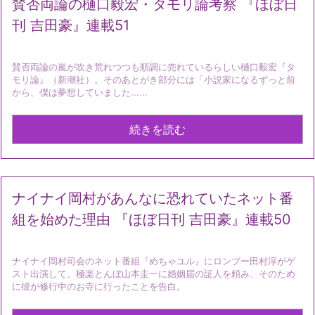
賛否両論の樋口毅宏・タモリ論考察 『ほぼ日
刊 吉田豪』連載51
賛否両論の嵐が吹き荒れつつも順調に売れているらしい樋口毅宏『タ
モリ論』（新潮社）。そのあとがき部分には「小説家になるずっと前
から、僕は夢想していました......
続きを読む
ナイナイ岡村があんなに恐れていたネット番
組を始めた理由 『ほぼ日刊 吉田豪』連載50
ナイナイ岡村司会のネット番組『めちゃユル』にロンブー田村淳がゲ
スト出演して、極楽とんぼ山本圭一に婚姻届の証人を頼み、そのため
に彼が修行中のお寺に行ったことを告白。