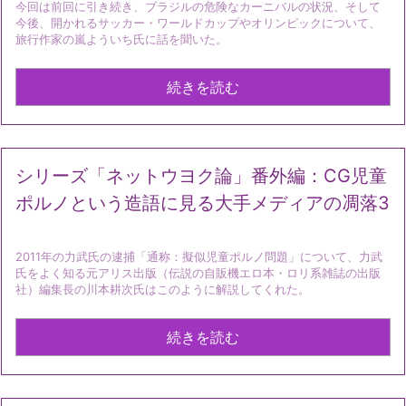
今回は前回に引き続き、ブラジルの危険なカーニバルの状況、そして
今後、開かれるサッカー・ワールドカップやオリンピックについて、
旅行作家の嵐よういち氏に話を聞いた。
続きを読む
シリーズ「ネットウヨク論」番外編：CG児童
ポルノという造語に見る大手メディアの凋落3
2011年の力武氏の逮捕「通称：擬似児童ポルノ問題」について、力武
氏をよく知る元アリス出版（伝説の自販機エロ本・ロリ系雑誌の出版
社）編集長の川本耕次氏はこのように解説してくれた。
続きを読む