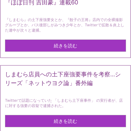
『ほぼ日刊 吉田豪』連載60
『しまむら』の土下座強要女とか、『餃子の王将』店内での全裸撮影
グループとか、バス後部しがみつき少年とか、Twitterで拡散＆炎上し
た連中が次々と逮捕。
続きを読む
しまむら店員への土下座強要事件を考察…シ
リーズ「ネットウヨク論」番外編
Twitterで話題になっていた 「しまむら土下座事件」 の実行者が、店
に対する強要の容疑で逮捕された。
続きを読む