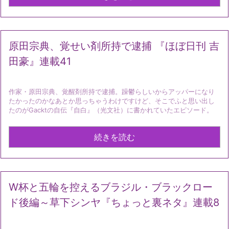
原田宗典、覚せい剤所持で逮捕 『ほぼ日刊 吉
田豪』連載41
作家・原田宗典、覚醒剤所持で逮捕。躁鬱らしいからアッパーになり
たかったのかなあとか思っちゃうわけですけど、そこでふと思い出し
たのがGacktの自伝『自白』（光文社）に書かれていたエピソード。
続きを読む
W杯と五輪を控えるブラジル・ブラックロー
ド後編～草下シンヤ『ちょっと裏ネタ』連載8